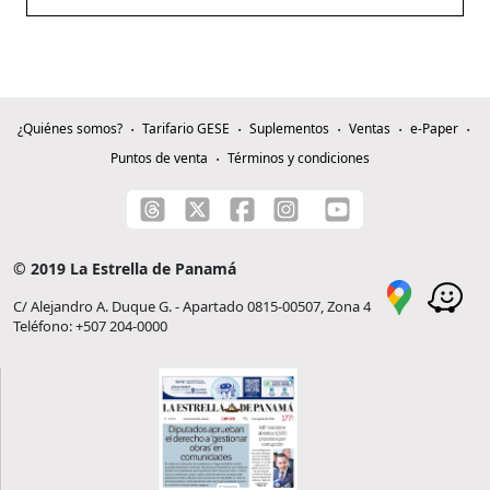
¿Quiénes somos?
Tarifario GESE
Suplementos
Ventas
e-Paper
Puntos de venta
Términos y condiciones
© 2019 La Estrella de Panamá
C/ Alejandro A. Duque G. - Apartado 0815-00507, Zona 4
Teléfono: +507 204-0000