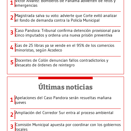
Víctor Álvarez: Bomberos de Panamá advierten de retos y
1
emergencias
Magistrada salva su voto: advierte que Corte evitó analizar
2
el fondo de demanda contra la Policía Municipal
Caso Pandora: Tribunal confirma detención provisional para
3
cinco imputados y ordena una nueva prisión preventiva
Gas de 25 libras ya se vende en el 95% de los comercios
4
minoristas, según Acodeco
Docentes de Colón denuncian fallos contradictorios y
5
desacato de órdenes de reintegro
Últimas noticias
Apelaciones del Caso Pandora serán resueltas mañana
1
jueves
Ampliación del Corredor Sur entra al proceso ambiental
2
Comisión Municipal apuesta por coordinar con los gobiernos
3
locales