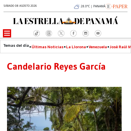
SÁBADO 08 AGOSTO 2026
28.0°C | PANAMÁ
Últimas Noticias
La Llorona
Venezuela
José Raúl 
Candelario Reyes García