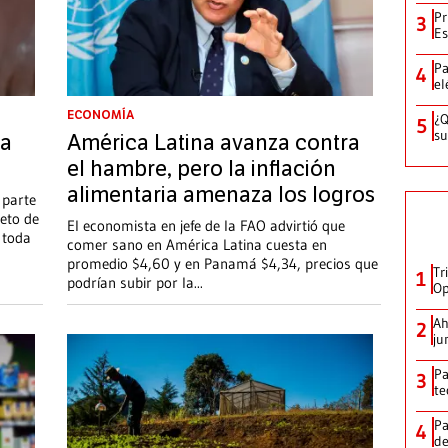
Pr
3
Es
Pa
4
el
ECONOMÍA
¿Q
5
su
na
América Latina avanza contra
el hambre, pero la inflación
alimentaria amenaza los logros
 parte
reto de
El economista en jefe de la FAO advirtió que
e toda
comer sano en América Latina cuesta en
promedio $4,60 y en Panamá $4,34, precios que
Tr
1
podrían subir por la
...
Op
Ah
2
ju
Pa
3
te
Pa
4
de