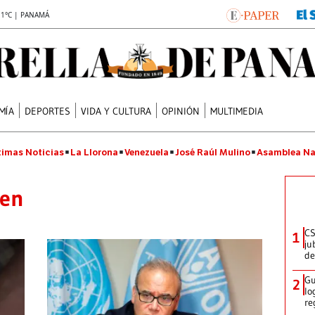
.1°C | PANAMÁ
MÍA
DEPORTES
VIDA Y CULTURA
OPINIÓN
MULTIMEDIA
timas Noticias
La Llorona
Venezuela
José Raúl Mulino
Asamblea Na
len
CS
1
ju
de
Gu
2
lo
re