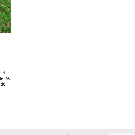
 el
e las
ndo