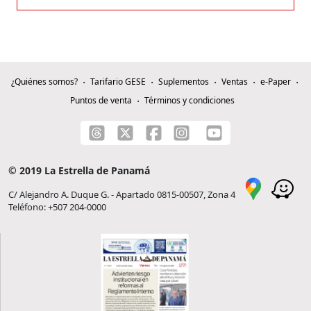
¿Quiénes somos?
Tarifario GESE
Suplementos
Ventas
e-Paper
Puntos de venta
Términos y condiciones
© 2019 La Estrella de Panamá
C/ Alejandro A. Duque G. - Apartado 0815-00507, Zona 4
Teléfono: +507 204-0000