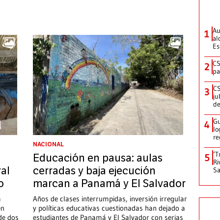
Au
1
al
Es
CS
2
pa
CS
3
ju
de
Gu
4
lo
re
NACIONAL
‘T
5
Educación en pausa: aulas
Ri
ral
cerradas y baja ejecución
Sa
o
marcan a Panamá y El Salvador
a
Años de clases interrumpidas, inversión irregular
en
y políticas educativas cuestionadas han dejado a
 de dos
estudiantes de Panamá y El Salvador con serias