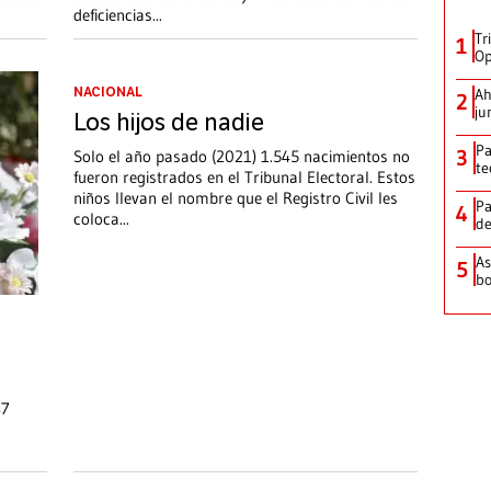
deficiencias
...
Tr
1
Op
Ah
NACIONAL
2
ju
Los hijos de nadie
Pa
3
Solo el año pasado (2021) 1.545 nacimientos no
te
fueron registrados en el Tribunal Electoral. Estos
niños llevan el nombre que el Registro Civil les
Pa
4
coloca
...
de
As
5
bo
47