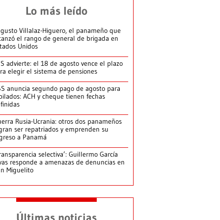
Lo más leído
gusto Villalaz-Higuero, el panameño que
canzó el rango de general de brigada en
tados Unidos
S advierte: el 18 de agosto vence el plazo
ra elegir el sistema de pensiones
S anuncia segundo pago de agosto para
bilados: ACH y cheque tienen fechas
finidas
erra Rusia-Ucrania: otros dos panameños
gran ser repatriados y emprenden su
greso a Panamá
ransparencia selectiva’: Guillermo García
vas responde a amenazas de denuncias en
n Miguelito
Últimas noticias