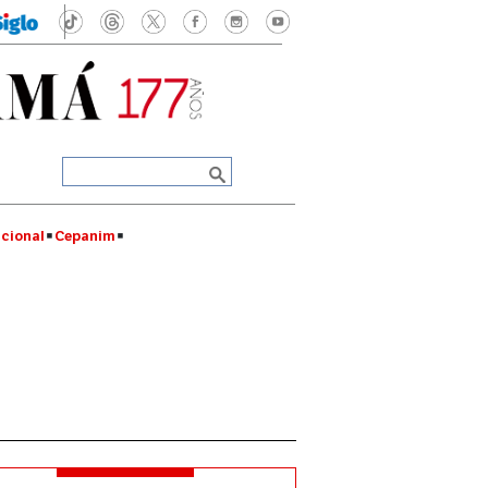
cional
Cepanim