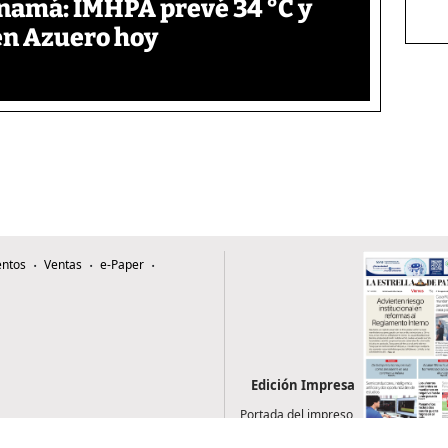
anamá: IMHPA prevé 34 °C y
en Azuero hoy
ntos
Ventas
e-Paper
Edición Impresa
Portada del impreso
del 7 de agosto de
2026