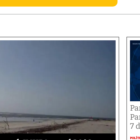
Pa
Pa
7 
POLÍT