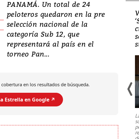
PANAMÁ. Un total de 24
Video, Japón: Terremoto
V
peloteros quedaron en la pre
deja heridos y graves
‘
selección nacional de la
daños en Kumamoto
c
categoría Sub 12, que
s
representará al país en el
s
torneo Pan...
 cobertura en los resultados de búsqueda.
a Estrella en Google ↗️
Un fuerte terremoto de magnitud
7,1 se registró este martes 28 de
julio en la prefectura de Kumamoto,
L
al sur de Japón, provocando una
s
emergencia de gran
...
p
r
d