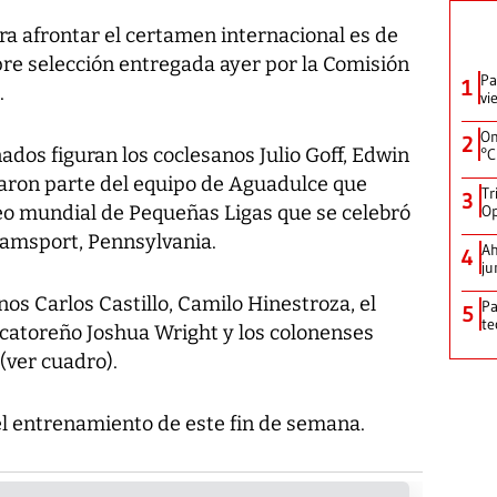
ra afrontar el certamen internacional es de
 pre selección entregada ayer por la Comisión
Pa
1
.
vi
On
2
ados figuran los coclesanos Julio Goff, Edwin
°C
maron parte del equipo de Aguadulce que
Tr
3
eo mundial de Pequeñas Ligas que se celebró
Op
iamsport, Pennsylvania.
Ah
4
ju
os Carlos Castillo, Camilo Hinestroza, el
Pa
5
te
catoreño Joshua Wright y los colonenses
(ver cuadro).
el entrenamiento de este fin de semana.