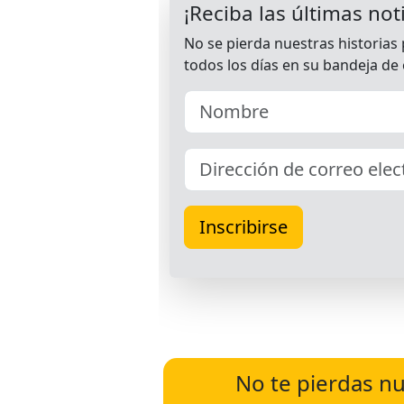
No te pierdas nu