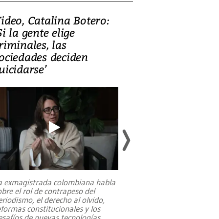
ideo, Catalina Botero:
Video: Lula la
Si la gente elige
candidatura 
riminales, las
promesas de i
ociedades deciden
en defensa, ed
uicidarse’
tierras raras
a exmagistrada colombiana habla
Entre recuerdos y es
obre el rol de contrapeso del
referencias hacia sus
eriodismo, el derecho al olvido,
presidente de Brasil,
eformas constitucionales y los
da Silva, oficializó 
esafíos de nuevas tecnologías
...
candidatura
...