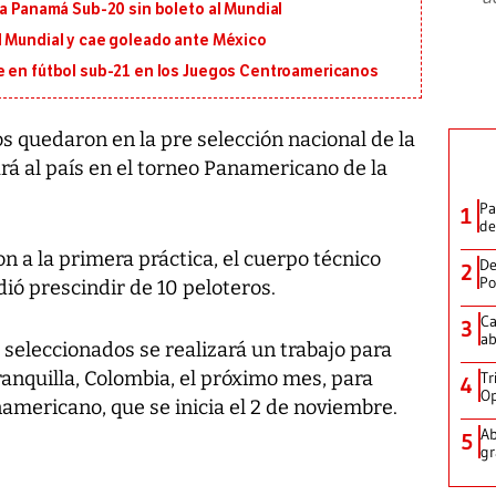
 a Panamá Sub-20 sin boleto al Mundial
l Mundial y cae goleado ante México
e en fútbol sub-21 en los Juegos Centroamericanos
s quedaron en la pre selección nacional de la
rá al país en el torneo Panamericano de la
Pa
1
de
n a la primera práctica, el cuerpo técnico
De
2
Po
ió prescindir de 10 peloteros.
Ca
3
ab
 seleccionados se realizará un trabajo para
rranquilla, Colombia, el próximo mes, para
Tr
4
Op
mericano, que se inicia el 2 de noviembre.
Ab
5
gr