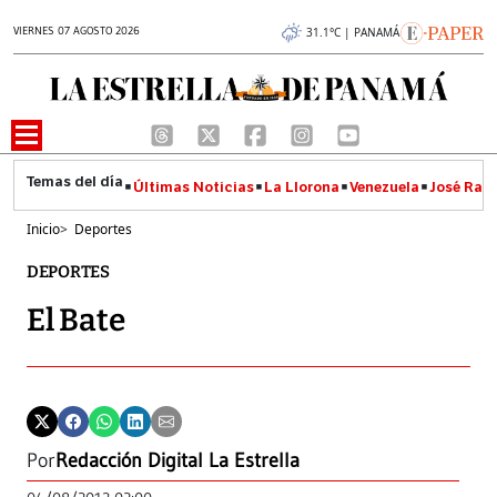
VIERNES 07 AGOSTO 2026
31.1°C | PANAMÁ
Últimas Noticias
La Llorona
Venezuela
José Raúl
Inicio
>
Deportes
DEPORTES
El Bate
Por
Redacción Digital La Estrella