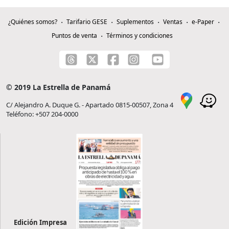
¿Quiénes somos?
Tarifario GESE
Suplementos
Ventas
e-Paper
Puntos de venta
Términos y condiciones
© 2019 La Estrella de Panamá
C/ Alejandro A. Duque G. - Apartado 0815-00507, Zona 4
Teléfono: +507 204-0000
Edición Impresa