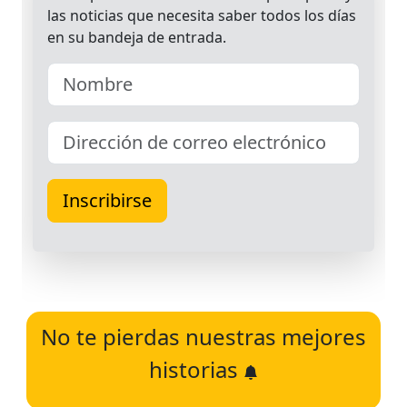
No te pierdas nuestras mejores
historias