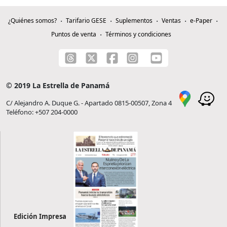
¿Quiénes somos?
Tarifario GESE
Suplementos
Ventas
e-Paper
Puntos de venta
Términos y condiciones
© 2019 La Estrella de Panamá
C/ Alejandro A. Duque G. - Apartado 0815-00507, Zona 4
Teléfono: +507 204-0000
Edición Impresa