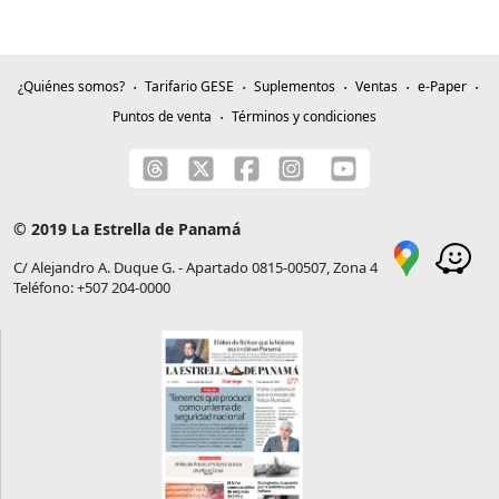
¿Quiénes somos?
Tarifario GESE
Suplementos
Ventas
e-Paper
Puntos de venta
Términos y condiciones
© 2019 La Estrella de Panamá
C/ Alejandro A. Duque G. - Apartado 0815-00507, Zona 4
Teléfono: +507 204-0000