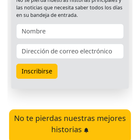
No te pierdas nuestras mejores
historias