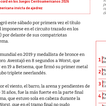
emergencia de gran
...
écord en los Juegos Centroamericanos 2026
p
r
ricana invicta de ajedrez
d
ró este sábado por primera vez el título
 imponerse en el circuito trazado en los
) por delante de sus compatriotas
ema.
mundial en 2019 y medallista de bronce en
Pa
1
oro. Aventajó en 8 segundos a Worst, que
de
 y en 19 a Betsema, que firmó su primer metal
Mo
2
bo triplete neerlandés.
Co
El
3
 el viento, el barro, la arena y pendientes de
Co
31 años, fue la más fuerte en la parte final
Pa
4
ema, que estuvo sola en cabeza durante la
fi
Worst, que en el tramo final no pudo