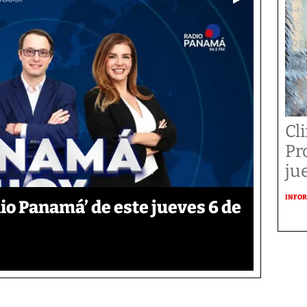
Cl
Pr
ju
INFOR
o Panamá’ de este jueves 6 de