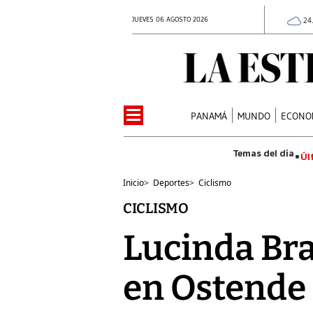
JUEVES 06 AGOSTO 2026
24
PANAMÁ
MUNDO
ECONO
Úl
Inicio
>
Deportes
>
Ciclismo
CICLISMO
Lucinda Bran
en Ostende