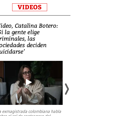
VIDEOS
ideo, Catalina Botero:
Video: Lula la
Si la gente elige
candidatura 
riminales, las
promesas de i
ociedades deciden
en defensa, ed
uicidarse’
tierras raras
a exmagistrada colombiana habla
Entre recuerdos y es
obre el rol de contrapeso del
referencias hacia sus