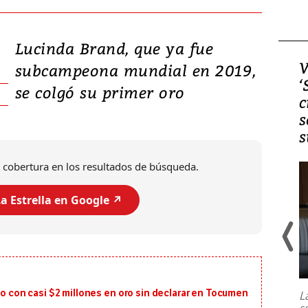
Lucinda Brand, que ya fue
Video, Japón: Terremoto
V
subcampeona mundial en 2019,
deja heridos y graves
‘
se colgó su primer oro
daños en Kumamoto
c
s
s
 cobertura en los resultados de búsqueda.
a Estrella en Google ↗️
Un fuerte terremoto de magnitud
7,1 se registró este martes 28 de
julio en la prefectura de Kumamoto,
ro con casi $2 millones en oro sin declarar en Tocumen
L
al sur de Japón, provocando una
s