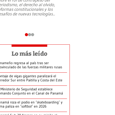
eriodismo, el derecho al olvido,
presidente de Brasil,
eformas constitucionales y los
da Silva, oficializó 
esafíos de nuevas tecnologías
...
candidatura
...
Lo más leído
nameño regresa al país tras ser
svinculado de las fuerzas militares rusas
ntaje de vigas gigantes paralizará el
rredor Sur entre Paitilla y Costa del Este
 Ministerio de Seguridad establece
mando Conjunto en el Canal de Panamá
namá roza el podio en ‘skateboarding’ y
rma paliza en ‘softbol’ en 2026