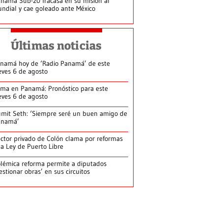
namá Sub-20 fracasa en su misión al
ndial y cae goleado ante México
Últimas noticias
namá hoy de ‘Radio Panamá’ de este
eves 6 de agosto
ima en Panamá: Pronóstico para este
eves 6 de agosto
mit Seth: ‘Siempre seré un buen amigo de
anamá’
ctor privado de Colón clama por reformas
la Ley de Puerto Libre
lémica reforma permite a diputados
estionar obras’ en sus circuitos