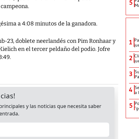
Pa
5
Mu
a campeona.
ésima a 4:08 minutos de la ganadora.
Pa
ub-23, doblete neerlandés con Pim Ronhaar y
1
ju
ielich en el tercer peldaño del podio. Jofre
Cl
3:49.
2
ju
Su
3
P
Se
4
a 
Po
5
‘g