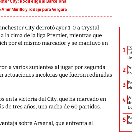
ter City: Rodri elige al Barcelona
 Amir Murillo y rodaje para Vergara
ester City derrotó ayer 1-0 a Crystal
a la cima de la liga Premier, mientras que
ich por el mismo marcador y se mantuvo en
CS
1
ju
de
on a varios suplentes al jugar por segunda
Pr
2
Es
on actuaciones incoloras que fueron redimidas
Pa
3
el
¡V
s en la victoria del City, que ha marcado en
4
de
s de tres años, una racha de 60 partidos.
D
Pa
5
lo
ventaja sobre Arsenal, que enfrenta el