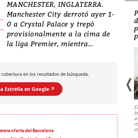
MANCHESTER, INGLATERRA.
Video: Lula lanza su
P
Manchester City derrotó ayer 1-
candidatura con
d
0 a Crystal Palace y trepó
promesas de inversión
p
provisionalmente a la cima de
en defensa, educación y
p
la liga Premier, mientra...
tierras raras
 cobertura en los resultados de búsqueda.
a Estrella en Google ↗️
E
l
Entre recuerdos y escuetas
a
referencias hacia sus adversarios, el
m
presidente de Brasil, Luiz Inácio Lula
m
primera oferta del Barcelona
da Silva, oficializó este domingo su
candidatura
...