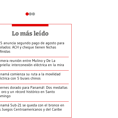
Lo más leído
S anuncia segundo pago de agosto para
bilados: ACH y cheque tienen fechas
finidas
imera reunión entre Mulino y De La
priella: interconexión eléctrica en la mira
namá comienza su ruta a la movilidad
éctrica con 5 buses chinos
iernes dorado para Panamá!: Dos medallas
 oro y un récord histórico en Santo
omingo
namá Sub-21 se queda con el bronce en
s Juegos Centroamericanos y del Caribe