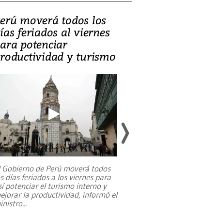
erú moverá todos los
Video, Catalin
ías feriados al viernes
‘Si la gente el
ara potenciar
criminales, la
roductividad y turismo
sociedades de
suicidarse’
l Gobierno de Perú moverá todos
os días feriados a los viernes para
La exmagistrada co
sí potenciar el turismo interno y
sobre el rol de contr
ejorar la productividad, informó el
periodismo, el derech
inistro
...
reformas constitucio
desafíos de nuevas t