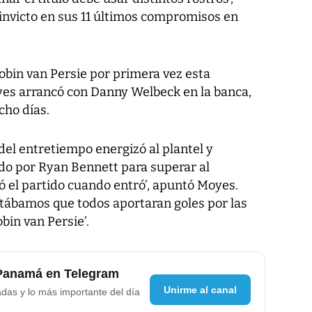
á invicto en sus 11 últimos compromisos en
obin van Persie por primera vez esta
yes arrancó con Danny Welbeck en la banca,
cho días.
el entretiempo energizó al plantel y
do por Ryan Bennett para superar al
el partido cuando entró’, apuntó Moyes.
itábamos que todos aportaran goles por las
in van Persie’.
 Panamá en Telegram
Unirme al canal
adas y lo más importante del día