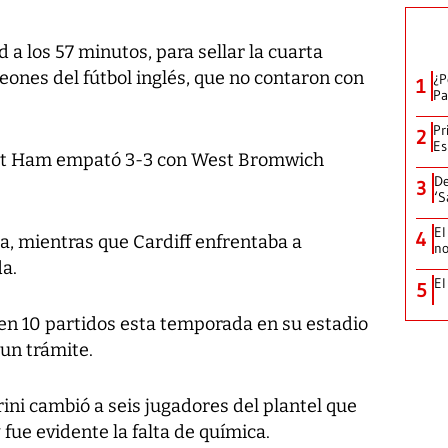
 los 57 minutos, para sellar la cuarta
eones del fútbol inglés, que no contaron con
¿P
1
Pa
Pr
2
Es
est Ham empató 3-3 con West Bromwich
De
3
‘S
El
4
ea, mientras que Cardiff enfrentaba a
no
a.
El
5
 en 10 partidos esta temporada en su estadio
 un trámite.
rini cambió a seis jugadores del plantel que
y fue evidente la falta de química.