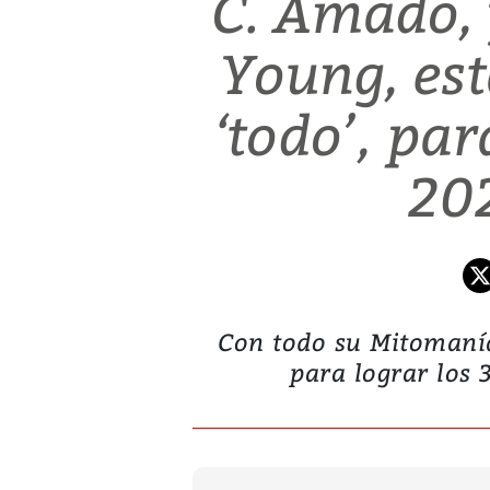
C. Amado, 
Young, est
‘todo’, par
20
Con todo su Mitomanía
para lograr los 