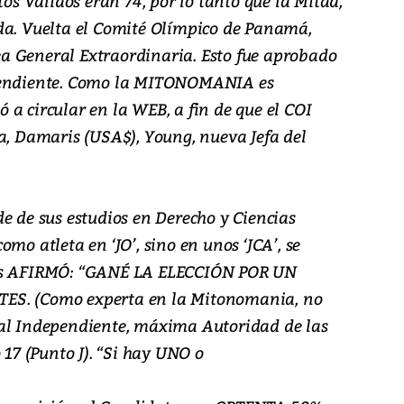
tos Válidos eran 74, por lo tanto que la Mitad,
da. Vuelta el Comité Olímpico de Panamá,
a General Extraordinaria. Esto fue aprobado
ependiente. Como la MITONOMANIA es
a circular en la WEB, a fin de que el COI
a, Damaris (USA$), Young, nueva Jefa del
e de sus estudios en Derecho y Ciencias
mo atleta en ‘JO’, sino en unos ‘JCA’, se
ués AFIRMÓ: “GANÉ LA ELECCIÓN POR UN
ES. (Como experta en la Mitonomania, no
ral Independiente, máxima Autoridad de las
 17 (Punto J). “Si hay UNO o