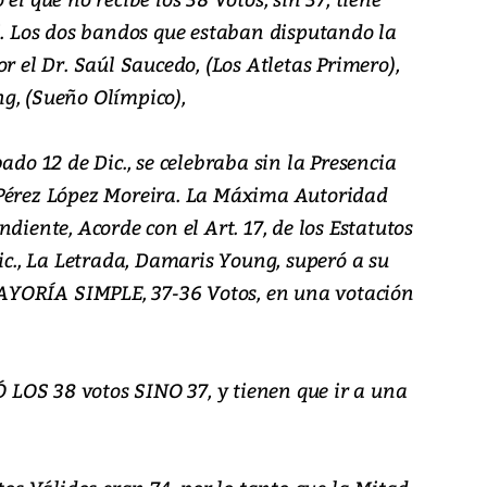
 Los dos bandos que estaban disputando la
r el Dr. Saúl Saucedo, (Los Atletas Primero),
g, (Sueño Olímpico),
ado 12 de Dic., se celebraba sin la Presencia
 Pérez López Moreira. La Máxima Autoridad
diente, Acorde con el Art. 17, de los Estatutos
Dic., La Letrada, Damaris Young, superó a su
 MAYORÍA SIMPLE, 37-36 Votos, en una votación
IÓ LOS 38 votos SINO 37, y tienen que ir a una