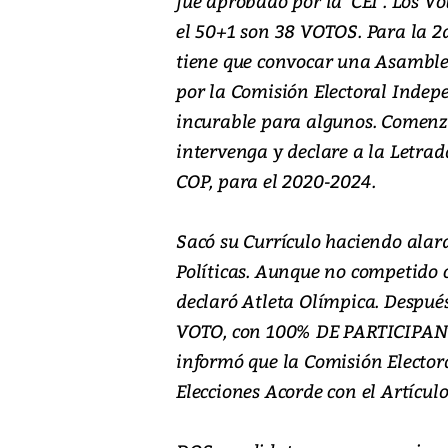
fue aprobado por la ‘CEI’. Los Vo
el 50+1 son 38 VOTOS. Para la 2
tiene que convocar una Asamble
por la Comisión Electoral Ind
incurable para algunos. Comenzó 
intervenga y declare a la Letrad
COP, para el 2020-2024.
Sacó su Currículo haciendo alard
Políticas. Aunque no competido co
declaró Atleta Olímpica. Desp
VOTO, con 100% DE PARTICIPANT
informó que la Comisión Electo
Elecciones Acorde con el Artículo