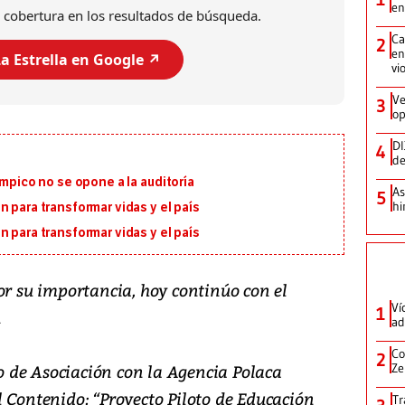
en
 cobertura en los resultados de búsqueda.
Ca
2
en
a Estrella en Google ↗️
vi
Ve
3
op
DI
4
de
ímpico no se opone a la auditoría
As
5
hi
 para transformar vidas y el país
 para transformar vidas y el país
or su importancia, hoy continúo con el
Ví
1
n
ad
Co
2
 de Asociación con la Agencia Polaca
Ze
 Contenido: “Proyecto Piloto de Educación
Tr