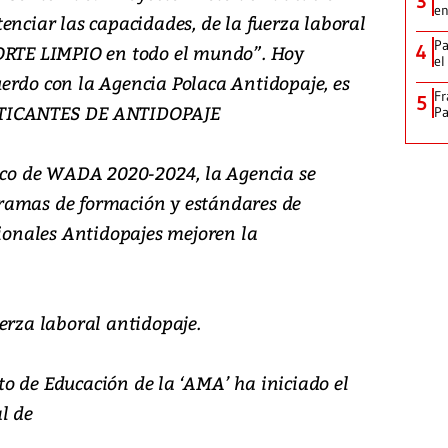
3
en
enciar las capacidades, de la fuerza laboral
Pa
PORTE LIMPIO en todo el mundo”. Hoy
4
el
erdo con la Agencia Polaca Antidopaje, es
Fr
5
CTICANTES DE ANTIDOPAJE
Pa
gico de WADA 2020-2024, la Agencia se
ramas de formación y estándares de
sionales Antidopajes mejoren la
erza laboral antidopaje.
o de Educación de la ‘AMA’ ha iniciado el
l de