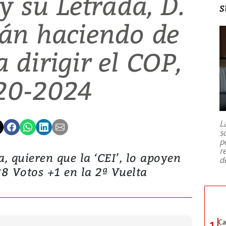
y su Letrada, D.
s
án haciendo de
a dirigir el COP,
20-2024
L
s
p
r
, quieren que la ‘CEI’, lo apoyen
d
38 Votos +1 en la 2ª Vuelta
Ca
1