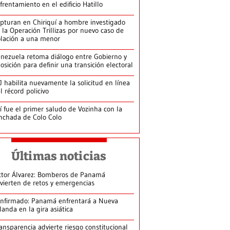
frentamiento en el edificio Hatillo
pturan en Chiriquí a hombre investigado
 la Operación Trillizas por nuevo caso de
olación a una menor
nezuela retoma diálogo entre Gobierno y
osición para definir una transición electoral
J habilita nuevamente la solicitud en línea
l récord policivo
í fue el primer saludo de Vozinha con la
nchada de Colo Colo
Últimas noticias
ctor Álvarez: Bomberos de Panamá
vierten de retos y emergencias
nfirmado: Panamá enfrentará a Nueva
landa en la gira asiática
ansparencia advierte riesgo constitucional