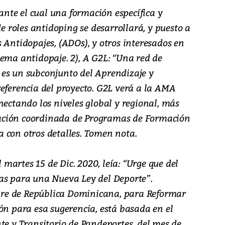
te el cual una formación específica y
roles antidoping se desarrollará, y puesto a
 Antidopajes, (ADOs), y otros interesados en
ema antidopaje. 2), A G2L: “Una red de
es un subconjunto del Aprendizaje y
referencia del proyecto. G2L verá a la AMA
nectando los niveles global y regional, más
ación coordinada de Programas de Formación
 con otros detalles. Tomen nota.
l martes 15 de Dic. 2020, leía: “Urge que del
as para una Nueva Ley del Deporte”.
re de República Dominicana, para Reformar
ón para esa sugerencia, está basada en el
te y Transitorio de Pandeportes, del mes de