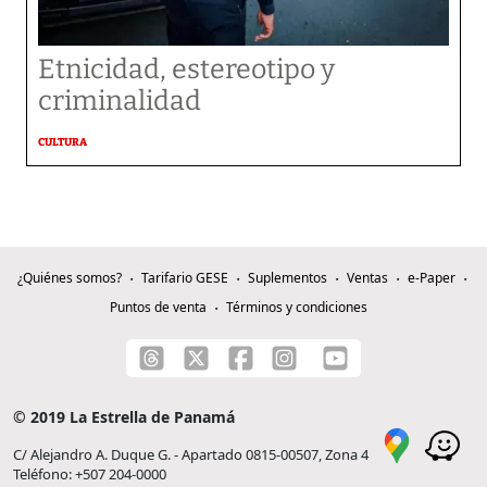
Etnicidad, estereotipo y
criminalidad
CULTURA
¿Quiénes somos?
Tarifario GESE
Suplementos
Ventas
e-Paper
Puntos de venta
Términos y condiciones
© 2019 La Estrella de Panamá
C/ Alejandro A. Duque G. - Apartado 0815-00507, Zona 4
Teléfono: +507 204-0000