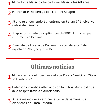
Murió Jorge Messi, padre de Lionel Messi, a los 68 años
1
Fallece José Donderis, exdirector del Sinaproc
2
¿Por qué el Comando Sur entrena en Panamá? El objetivo
3
detrás de Panamax
El gran terremoto de septiembre de 1882: la noche que
4
estremeció a Panamá
Pirámide de Lotería de Panamá | sorteo de este 9 de
5
agosto de 2026, según la IA
Últimas noticias
Mulino rechaza el nuevo modelo de Policía Municipal: ‘Ojalá
1
se tumbe eso’
Defensoría investiga altercado con la Policía Municipal que
2
dejó hospitalizado a exfuncionario
Artesanos indígenas exhiben este fin de semana sus
3
creaciones en Plaza Catedral