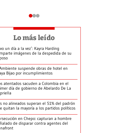
Lo más leído
ivo un día a la vez’: Kayra Harding
mparte imágenes de la despedida de su
poso
Ambiente suspende obras de hotel en
aya Bijao por incumplimientos
s atentados sacuden a Colombia en el
imer día de gobierno de Abelardo De La
priella
s no alineados superan el 51% del padrón
le quitan la mayoría a los partidos políticos
rsecución en Chepo: capturan a hombre
ñalado de disparar contra agentes del
nafront