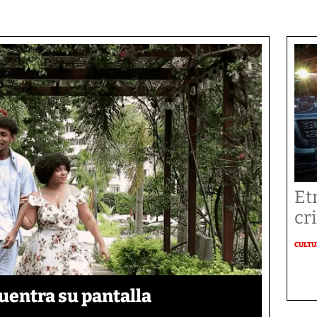
Et
cr
CULT
uentra su pantalla​