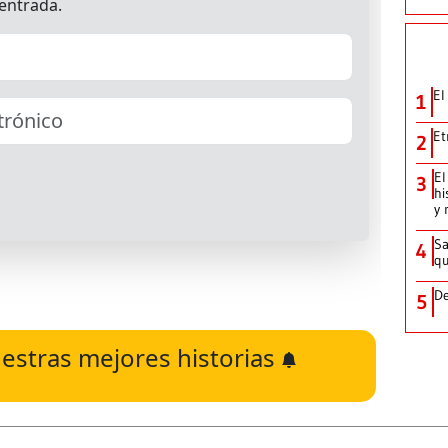
El
1
Et
2
El
3
hi
y 
Sa
4
qu
De
5
estras mejores historias