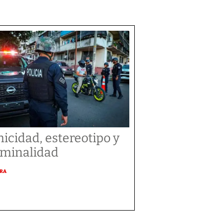
nicidad, estereotipo y
iminalidad
URA