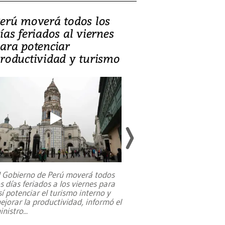
erú moverá todos los
Video, Catalin
ías feriados al viernes
‘Si la gente el
ara potenciar
criminales, la
roductividad y turismo
sociedades de
suicidarse’
l Gobierno de Perú moverá todos
os días feriados a los viernes para
La exmagistrada co
sí potenciar el turismo interno y
sobre el rol de contr
ejorar la productividad, informó el
periodismo, el derech
inistro
...
reformas constitucio
desafíos de nuevas t