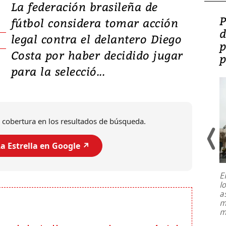
La federación brasileña de
Video: Lula lanza su
P
fútbol considera tomar acción
candidatura con
d
legal contra el delantero Diego
promesas de inversión
p
Costa por haber decidido jugar
en defensa, educación y
p
para la selecció...
tierras raras
 cobertura en los resultados de búsqueda.
a Estrella en Google ↗️
E
l
Entre recuerdos y escuetas
a
referencias hacia sus adversarios, el
m
presidente de Brasil, Luiz Inácio Lula
m
da Silva, oficializó este domingo su
candidatura
...