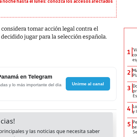
ta noche hasta el lunes: conozca los accesos afectados
 considera tomar acción legal contra el
decidido jugar para la selección española.
‘V
1
co
es
Mi
2
Pl
 Panamá en Telegram
Unirme al canal
adas y lo más importante del día
Do
3
pr
Es
Lo
4
y 
Pe
5
se
Se