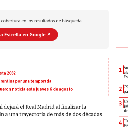
 cobertura en los resultados de búsqueda.
a Estrella en Google ↗️
Au
1
al
asta 2032
Es
orentina por una temporada
CS
2
ueron noticia este jueves 6 de agosto
pa
CS
3
ju
 dejará el Real Madrid al finalizar la
de
n a una trayectoria de más de dos décadas
‘T
4
Ri