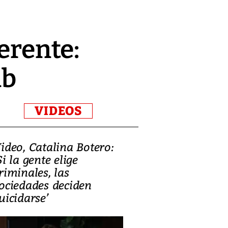
erente:
ub
VIDEOS
ideo, Catalina Botero:
Video: Lula la
Si la gente elige
candidatura 
riminales, las
promesas de i
ociedades deciden
en defensa, ed
uicidarse’
tierras raras