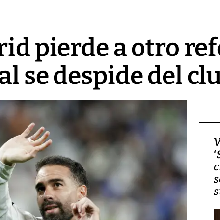
id pierde a otro ref
al se despide del cl
Video, Japón: Terremoto
V
deja heridos y graves
‘
daños en Kumamoto
c
s
s