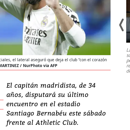
Un fuerte terremoto de magnitud
7,1 se registró este martes 28 de
julio en la prefectura de Kumamoto,
L
al sur de Japón, provocando una
s
emergencia de gran
...
ales, el lateral aseguró que deja el club “con el corazón
p
r
ARTINEZ / NurPhoto via AFP
d
El capitán madridista, de 34
años, disputará su último
encuentro en el estadio
Santiago Bernabéu este sábado
frente al Athletic Club.