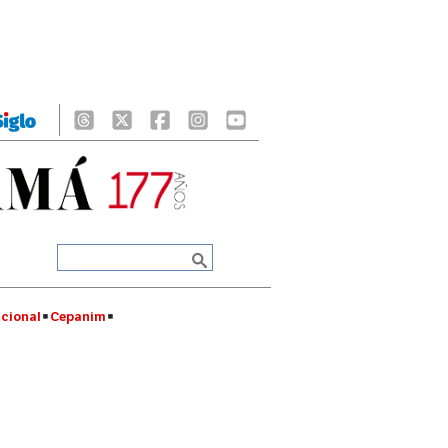
cional
Cepanim