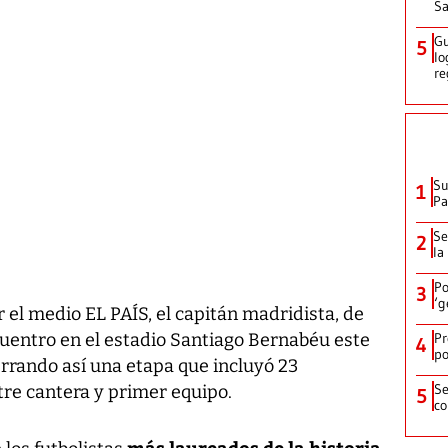
Sa
Gu
5
lo
re
Su
1
P
Se
2
la
Po
3
‘g
el medio EL PAÍS, el capitán madridista, de
Pr
cuentro en el estadio Santiago Bernabéu este
4
po
cerrando así una etapa que incluyó 23
Se
tre cantera y primer equipo.
5
co
más laureados de la historia