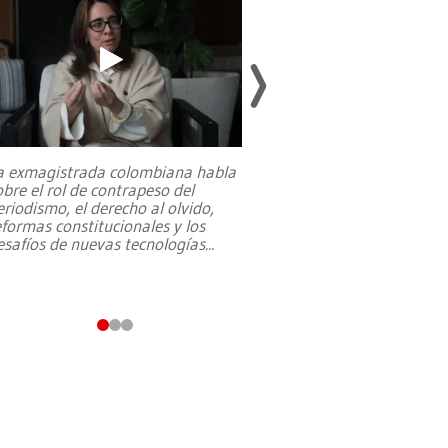
a exmagistrada colombiana habla
Entre recuerdos y es
obre el rol de contrapeso del
referencias hacia sus
eriodismo, el derecho al olvido,
presidente de Brasil,
eformas constitucionales y los
da Silva, oficializó 
esafíos de nuevas tecnologías
...
candidatura
...