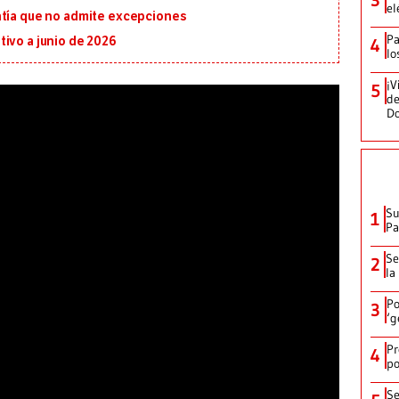
el
ntía que no admite excepciones
Pa
ivo a junio de 2026
4
lo
¡V
5
de
D
Su
1
P
Se
2
la
Po
3
‘g
Pr
4
po
Se