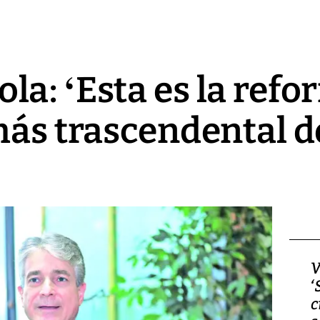
a: ‘Esta es la ref
más trascendental d
Video, Japón: Terremoto
V
deja heridos y graves
‘
daños en Kumamoto
c