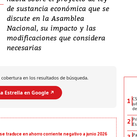
de sustancia económica que se
discute en la Asamblea
Nacional, su impacto y las
modificaciones que considera
necesarias
 cobertura en los resultados de búsqueda.
a Estrella en Google ↗️
CS
1
ju
de
Pr
2
Es
 se traduce en ahorro corriente negativo a junio 2026
Pa
3