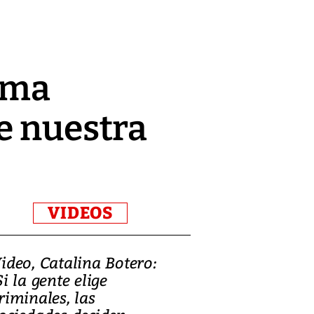
orma
e nuestra
VIDEOS
ideo, Catalina Botero:
Video: Lula la
Si la gente elige
candidatura 
riminales, las
promesas de i