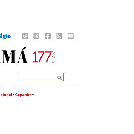
cional
Cepanim