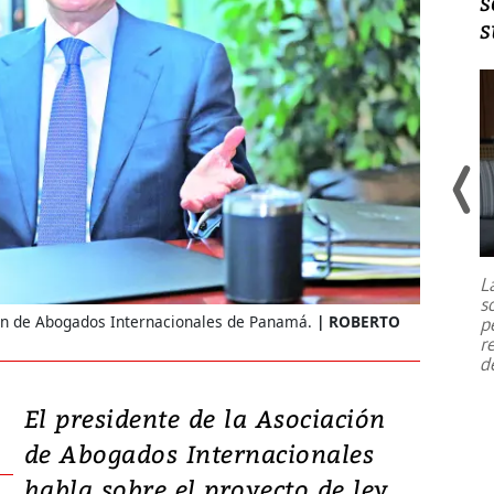
s
s
Un fuerte terremoto de magnitud
7,1 se registró este martes 28 de
julio en la prefectura de Kumamoto,
L
al sur de Japón, provocando una
s
emergencia de gran
...
ón de Abogados Internacionales de Panamá.
ROBERTO
p
r
d
El presidente de la Asociación
de Abogados Internacionales
habla sobre el proyecto de ley