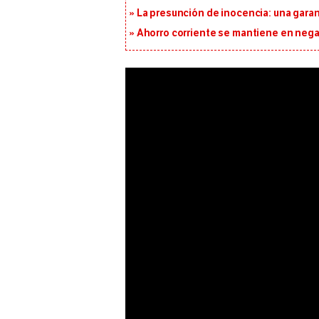
La presunción de inocencia: una gara
Ahorro corriente se mantiene en negat