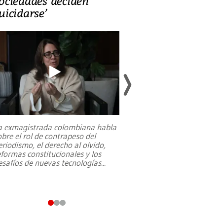
ociedades deciden
en defensa, ed
uicidarse’
tierras raras
a exmagistrada colombiana habla
Entre recuerdos y es
obre el rol de contrapeso del
referencias hacia sus
eriodismo, el derecho al olvido,
presidente de Brasil,
eformas constitucionales y los
da Silva, oficializó 
esafíos de nuevas tecnologías
...
candidatura
...