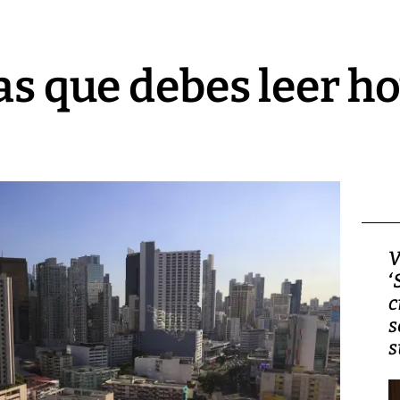
as que debes leer ho
Video, Japón: Terremoto
V
deja heridos y graves
‘
daños en Kumamoto
c
s
s