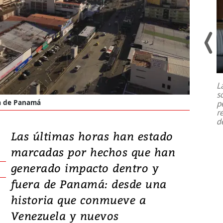
Un fuerte terremoto de magnitud
7,1 se registró este martes 28 de
julio en la prefectura de Kumamoto,
L
al sur de Japón, provocando una
s
emergencia de gran
...
la de Panamá
p
r
d
Las últimas horas han estado
marcadas por hechos que han
generado impacto dentro y
fuera de Panamá: desde una
historia que conmueve a
Venezuela y nuevos