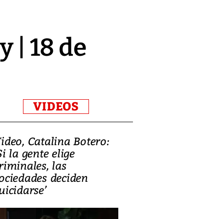
y | 18 de
VIDEOS
ideo, Catalina Botero:
Video: Lula la
Si la gente elige
candidatura 
riminales, las
promesas de i
ociedades deciden
en defensa, ed
uicidarse’
tierras raras