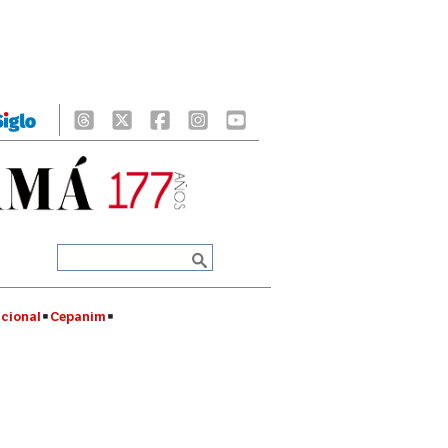
cional
Cepanim