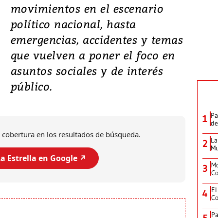
movimientos en el escenario
político nacional, hasta
emergencias, accidentes y temas
que vuelven a poner el foco en
asuntos sociales y de interés
público.
Pa
1
de
 cobertura en los resultados de búsqueda.
La
2
Mu
a Estrella en Google ↗️
Mo
3
Co
El
4
Co
Pa
5