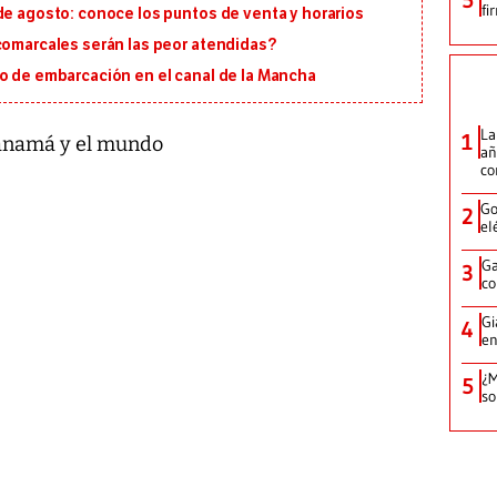
fi
de agosto: conoce los puntos de venta y horarios
 comarcales serán las peor atendidas?
io de embarcación en el canal de la Mancha
La
1
 Panamá y el mundo
añ
c
Go
2
el
Ga
3
co
Gi
4
en
¿M
5
so