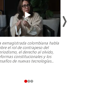
a exmagistrada colombiana habla
Entre recuerdos y es
obre el rol de contrapeso del
referencias hacia sus
eriodismo, el derecho al olvido,
presidente de Brasil,
eformas constitucionales y los
da Silva, oficializó 
esafíos de nuevas tecnologías
...
candidatura
...