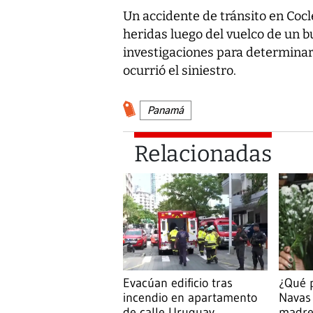
Un accidente de tránsito en Cocl
heridas luego del vuelco de un b
investigaciones para determinar
ocurrió el siniestro.
Panamá
Relacionadas
Evacúan edificio tras
¿Qué 
incendio en apartamento
Navas
de calle Uruguay
madre