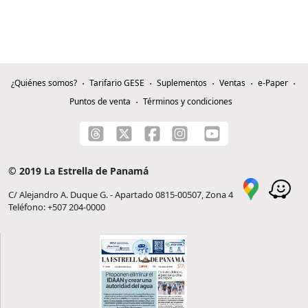
¿Quiénes somos?
Tarifario GESE
Suplementos
Ventas
e-Paper
Puntos de venta
Términos y condiciones
© 2019 La Estrella de Panamá
C/ Alejandro A. Duque G. - Apartado 0815-00507, Zona 4
Teléfono: +507 204-0000