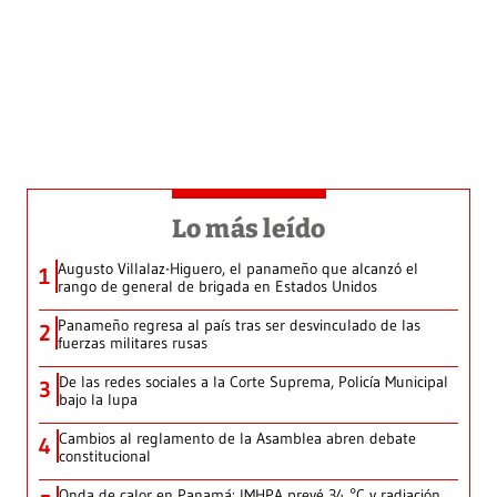
Lo más leído
Augusto Villalaz-Higuero, el panameño que alcanzó el
1
rango de general de brigada en Estados Unidos
Panameño regresa al país tras ser desvinculado de las
2
fuerzas militares rusas
De las redes sociales a la Corte Suprema, Policía Municipal
3
bajo la lupa
Cambios al reglamento de la Asamblea abren debate
4
constitucional
Onda de calor en Panamá: IMHPA prevé 34 °C y radiación