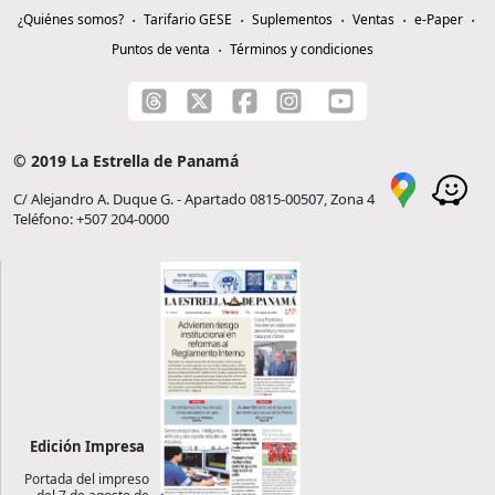
¿Quiénes somos?
Tarifario GESE
Suplementos
Ventas
e-Paper
Puntos de venta
Términos y condiciones
© 2019 La Estrella de Panamá
C/ Alejandro A. Duque G. - Apartado 0815-00507, Zona 4
Teléfono: +507 204-0000
Edición Impresa
Portada del impreso