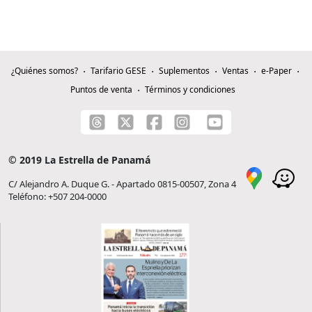
¿Quiénes somos?
Tarifario GESE
Suplementos
Ventas
e-Paper
Puntos de venta
Términos y condiciones
© 2019 La Estrella de Panamá
C/ Alejandro A. Duque G. - Apartado 0815-00507, Zona 4
Teléfono: +507 204-0000