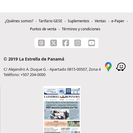
¿Quiénes somos?
Tarifario GESE
Suplementos
Ventas
e-Paper
Puntos de venta
Términos y condiciones
© 2019 La Estrella de Panamá
C/ Alejandro A. Duque G. - Apartado 0815-00507, Zona 4
Teléfono: +507 204-0000