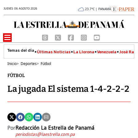
JUEVES 06 AGOSTO 2026
23.7°C | PANAMÁ
Últimas Noticias
La Llorona
Venezuela
José Raúl
Inicio
>
Deportes
>
Fútbol
FÚTBOL
La jugada El sistema 1-4-2-2-2
Por
Redacción La Estrella de Panamá
periodistas@laestrella.com.pa