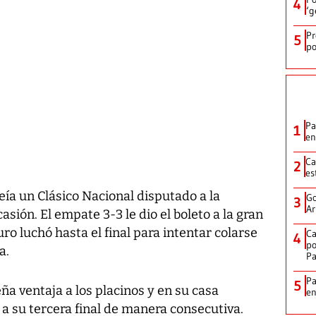
4
‘g
Pr
5
po
Pa
1
en
Ca
2
es
ía un Clásico Nacional disputado a la
Go
3
Ar
asión. El empate 3-3 le dio el boleto a la gran
uro luchó hasta el final para intentar colarse
Ca
4
po
a.
P
Pa
5
eña ventaja a los placinos y en su casa
e
 a su tercera final de manera consecutiva.