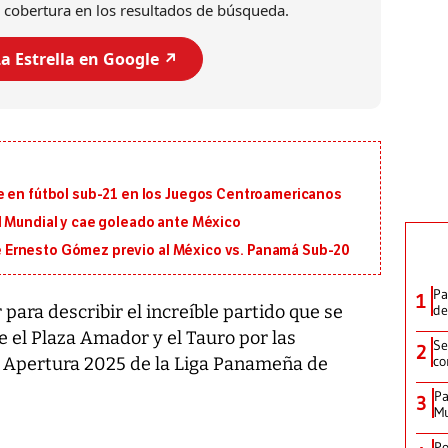
 cobertura en los resultados de búsqueda.
a Estrella en Google ↗️
e en fútbol sub-21 en los Juegos Centroamericanos
l Mundial y cae goleado ante México
 de Ernesto Gómez previo al México vs. Panamá Sub-20
Pa
1
de
 para describir el increíble partido que se
e el Plaza Amador y el Tauro por las
Se
2
co
o Apertura 2025 de la Liga Panameña de
Pa
3
Mu
Po