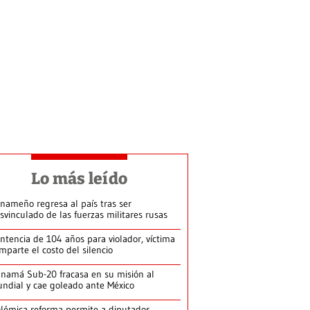
Lo más leído
nameño regresa al país tras ser
svinculado de las fuerzas militares rusas
ntencia de 104 años para violador, víctima
mparte el costo del silencio
namá Sub-20 fracasa en su misión al
ndial y cae goleado ante México
lémica reforma permite a diputados