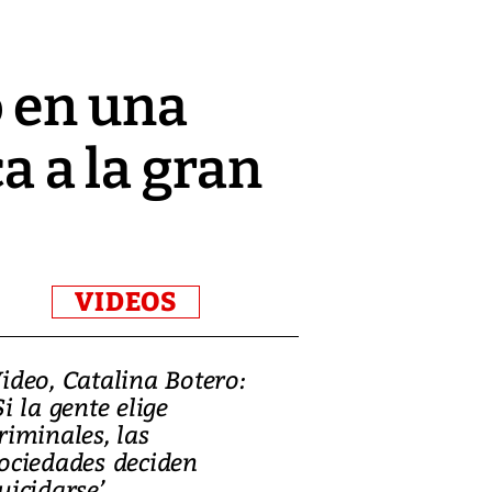
o en una
a a la gran
VIDEOS
ideo, Catalina Botero:
Video: Lula la
Si la gente elige
candidatura 
riminales, las
promesas de i
ociedades deciden
en defensa, ed
uicidarse’
tierras raras