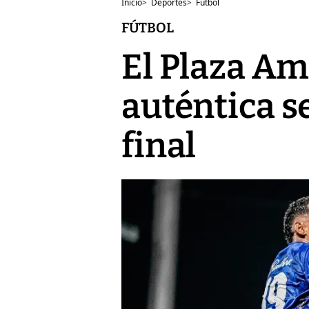
Inicio
>
Deportes
>
Fútbol
FÚTBOL
El Plaza Am
auténtica se
final