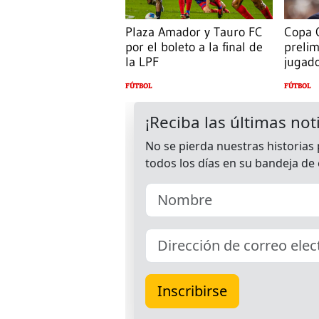
Plaza Amador y Tauro FC
Copa O
por el boleto a la final de
prelim
la LPF
jugad
FÚTBOL
FÚTBOL