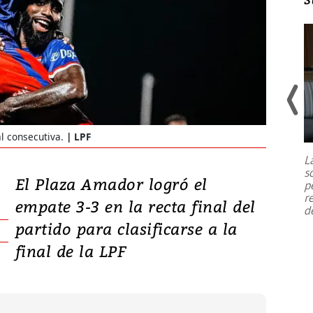
Un fuerte terremoto de magnitud
7,1 se registró este martes 28 de
al consecutiva.
LPF
julio en la prefectura de Kumamoto,
L
al sur de Japón, provocando una
s
emergencia de gran
...
El Plaza Amador logró el
p
r
empate 3-3 en la recta final del
d
partido para clasificarse a la
final de la LPF