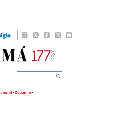
cional
Cepanim