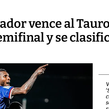
ador vence al Taur
mifinal y se clasific
Video, Japón: Terremoto
V
deja heridos y graves
‘
daños en Kumamoto
c
s
s