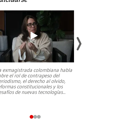
a exmagistrada colombiana habla
Entre recuerdos y es
obre el rol de contrapeso del
referencias hacia sus
eriodismo, el derecho al olvido,
presidente de Brasil,
eformas constitucionales y los
da Silva, oficializó 
esafíos de nuevas tecnologías
...
candidatura
...