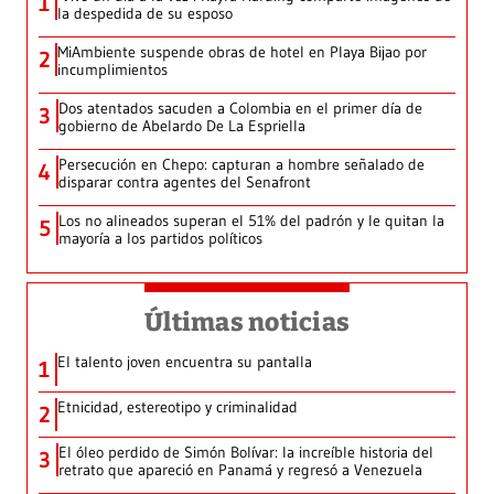
1
la despedida de su esposo
MiAmbiente suspende obras de hotel en Playa Bijao por
2
incumplimientos
Dos atentados sacuden a Colombia en el primer día de
3
gobierno de Abelardo De La Espriella
Persecución en Chepo: capturan a hombre señalado de
4
disparar contra agentes del Senafront
Los no alineados superan el 51% del padrón y le quitan la
5
mayoría a los partidos políticos
Últimas noticias
El talento joven encuentra su pantalla​
1
Etnicidad, estereotipo y criminalidad
2
El óleo perdido de Simón Bolívar: la increíble historia del
3
retrato que apareció en Panamá y regresó a Venezuela