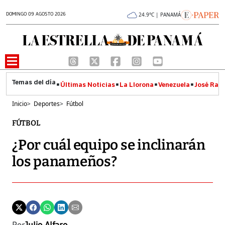
DOMINGO 09 AGOSTO 2026
24.9°C | PANAMÁ
Últimas Noticias
La Llorona
Venezuela
José Raúl
Inicio
>
Deportes
>
Fútbol
FÚTBOL
¿Por cuál equipo se inclinarán
los panameños?