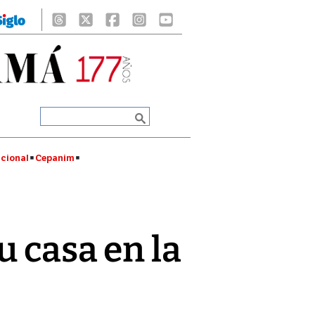
cional
Cepanim
u casa en la