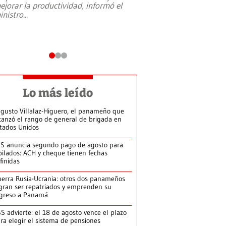
ejorar la productividad, informó el
periodismo, el derech
inistro
...
reformas constitucio
desafíos de nuevas t
Lo más leído
gusto Villalaz-Higuero, el panameño que
canzó el rango de general de brigada en
tados Unidos
S anuncia segundo pago de agosto para
bilados: ACH y cheque tienen fechas
finidas
erra Rusia-Ucrania: otros dos panameños
gran ser repatriados y emprenden su
greso a Panamá
S advierte: el 18 de agosto vence el plazo
ra elegir el sistema de pensiones