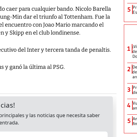
Pr
o caer para cualquier bando. Nicolo Barella
5
Es
ung-Min dar el triunfo al Tottenham. Fue la
 el encuentro con Joao Mario marcando el
sen y Skipp en el club londinense.
¡V
1
cutivo del Inter y tercera tanda de penaltis.
de
D
s y ganó la última al PSG.
De
2
de
ar
Pr
3
di
Vu
4
an
An
5
fi