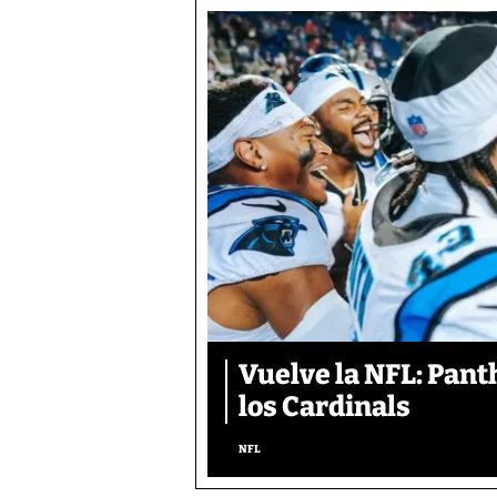
Vuelve la NFL: Pan
los Cardinals
NFL