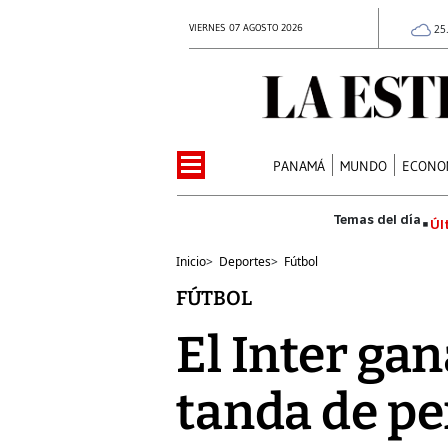
VIERNES 07 AGOSTO 2026
25
PANAMÁ
MUNDO
ECONO
Úl
Inicio
>
Deportes
>
Fútbol
FÚTBOL
El Inter ga
tanda de pe