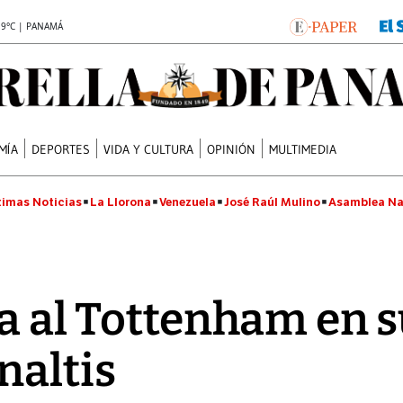
.9°C | PANAMÁ
MÍA
DEPORTES
VIDA Y CULTURA
OPINIÓN
MULTIMEDIA
timas Noticias
La Llorona
Venezuela
José Raúl Mulino
Asamblea Na
na al Tottenham en s
naltis