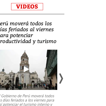
VIDEOS
erú moverá todos los
Video, Catalin
ías feriados al viernes
‘Si la gente el
ara potenciar
criminales, la
roductividad y turismo
sociedades de
suicidarse’
l Gobierno de Perú moverá todos
os días feriados a los viernes para
La exmagistrada co
sí potenciar el turismo interno y
sobre el rol de contr