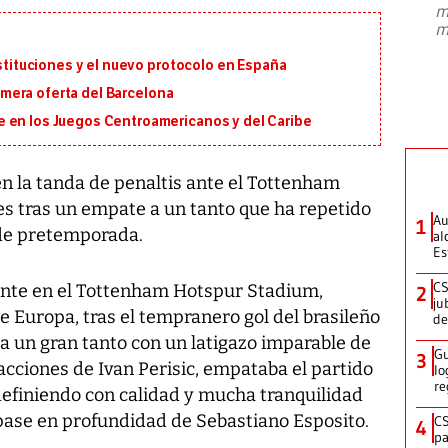
m
presidente de Brasil, Luiz Inácio Lula
m
da Silva, oficializó este domingo su
candidatura
...
ustituciones y el nuevo protocolo en España
primera oferta del Barcelona
 en los Juegos Centroamericanos y del Caribe
 en la tanda de penaltis ante el Tottenham
es tras un empate a un tanto que ha repetido
Au
1
 de pretemporada.
al
Es
CS
onte en el Tottenham Hotspur Stadium,
2
ju
 Europa, tras el tempranero gol del brasileño
de
a un gran tanto con un latigazo imparable de
Gu
3
 acciones de Ivan Perisic, empataba el partido
lo
re
definiendo con calidad y mucha tranquilidad
pase en profundidad de Sebastiano Esposito.
CS
4
pa