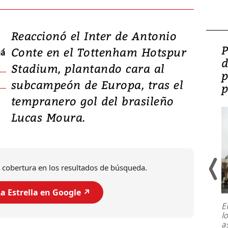
Reaccionó el Inter de Antonio
Video: Lula lanza su
P
Conte en el Tottenham Hotspur
má
candidatura con
d
Stadium, plantando cara al
promesas de inversión
p
subcampeón de Europa, tras el
en defensa, educación y
p
tempranero gol del brasileño
tierras raras
Lucas Moura.
 cobertura en los resultados de búsqueda.
a Estrella en Google ↗️
E
l
Entre recuerdos y escuetas
a
referencias hacia sus adversarios, el