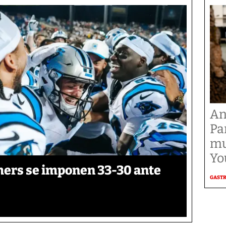
An
Pa
mu
Yo
thers se imponen 33-30 ante
GAST