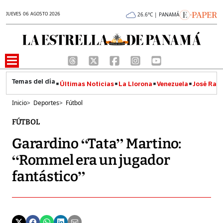
JUEVES 06 AGOSTO 2026
26.6°C | PANAMÁ
Últimas Noticias
La Llorona
Venezuela
José Raúl
Inicio
>
Deportes
>
Fútbol
FÚTBOL
Garardino “Tata” Martino:
“Rommel era un jugador
fantástico”