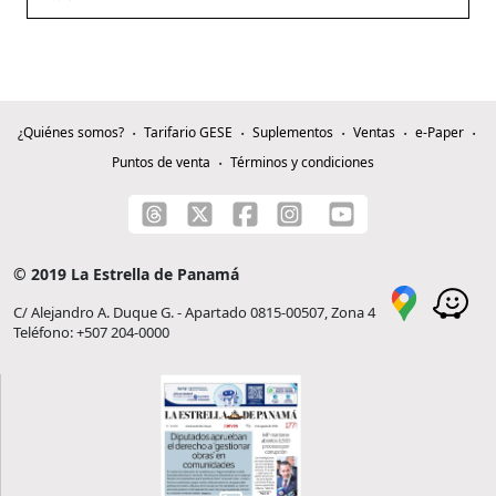
¿Quiénes somos?
Tarifario GESE
Suplementos
Ventas
e-Paper
Puntos de venta
Términos y condiciones
© 2019 La Estrella de Panamá
C/ Alejandro A. Duque G. - Apartado 0815-00507, Zona 4
Teléfono: +507 204-0000