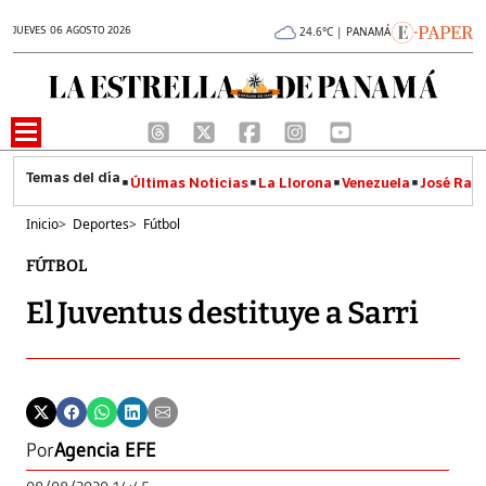
JUEVES 06 AGOSTO 2026
24.6°C | PANAMÁ
Últimas Noticias
La Llorona
Venezuela
José Raúl
Inicio
>
Deportes
>
Fútbol
FÚTBOL
El Juventus destituye a Sarri
Por
Agencia EFE