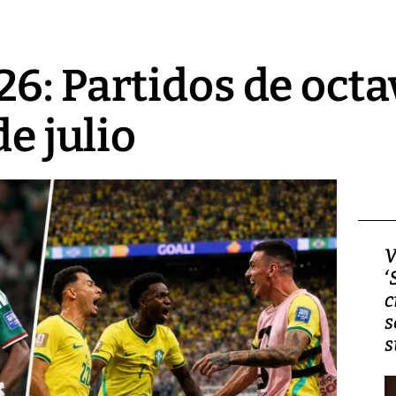
6: Partidos de octav
de julio
Video, Japón: Terremoto
V
deja heridos y graves
‘
daños en Kumamoto
c
s
s