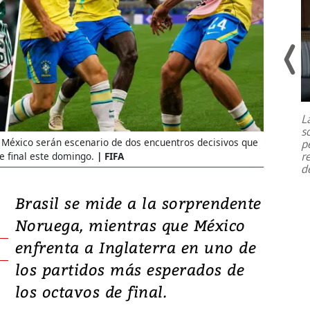
Un fuerte terremoto de magnitud
7,1 se registró este martes 28 de
julio en la prefectura de Kumamoto,
L
al sur de Japón, provocando una
s
emergencia de gran
...
e México serán escenario de dos encuentros decisivos que
p
r
e final este domingo.
FIFA
d
Brasil se mide a la sorprendente
Noruega, mientras que México
enfrenta a Inglaterra en uno de
los partidos más esperados de
los octavos de final.