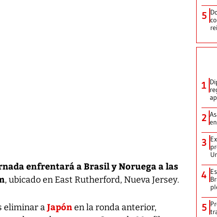
Do
5
co
re
Di
1
re
ap
As
2
en
Ex
3
pr
Un
rnada enfrentará a Brasil y Noruega a las
Es
4
um
, ubicado en East Rutherford, Nueva Jersey.
Br
pl
Pr
Japón
5
s eliminar a
en la ronda anterior,
tr