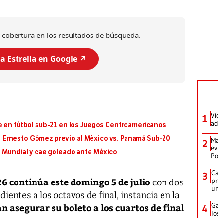
 cobertura en los resultados de búsqueda.
a Estrella en Google ↗️
Ví
1
ad
e en fútbol sub-21 en los Juegos Centroamericanos
 de Ernesto Gómez previo al México vs. Panamá Sub-20
Ma
2
ev
l Mundial y cae goleado ante México
Po
Ca
3
6 continúa este domingo 5 de julio
pr
con dos
un
entes a los octavos de final, instancia en la
Ga
n asegurar su boleto a los cuartos de final
4
lo