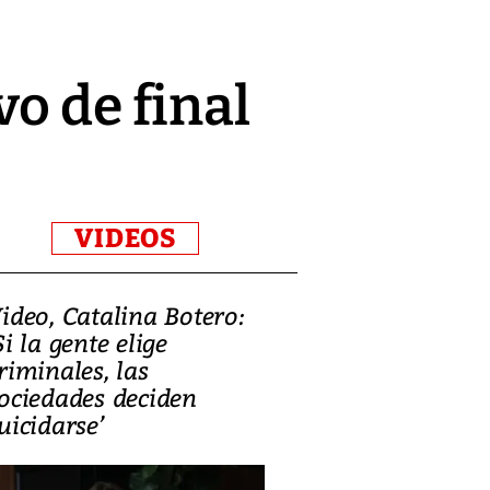
o de final
VIDEOS
ideo, Catalina Botero:
Video: Lula la
Si la gente elige
candidatura 
riminales, las
promesas de i
ociedades deciden
en defensa, ed
uicidarse’
tierras raras