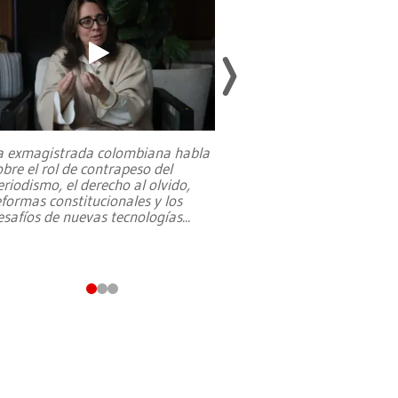
a exmagistrada colombiana habla
Entre recuerdos y es
obre el rol de contrapeso del
referencias hacia sus
eriodismo, el derecho al olvido,
presidente de Brasil,
eformas constitucionales y los
da Silva, oficializó 
esafíos de nuevas tecnologías
...
candidatura
...