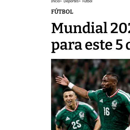
Inicio
>
Deportes
>
Fútbol
FÚTBOL
Mundial 202
para este 5 