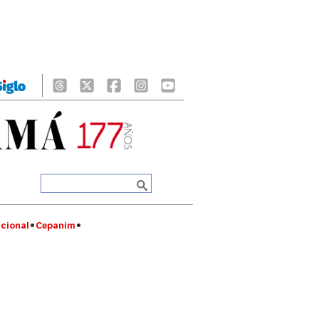
cional
Cepanim