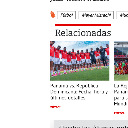
Fútbol
Mayer Mizrachi
Mun
Relacionadas
Panamá vs. República
La Roj
Dominicana: Fecha, hora y
Panamá
últimos detalles
para s
Mundi
FÚTBOL
FÚTBOL