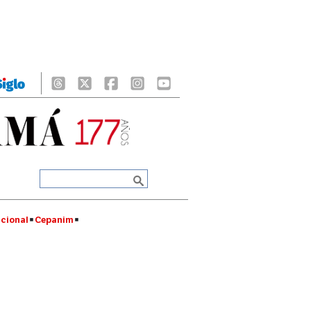
cional
Cepanim