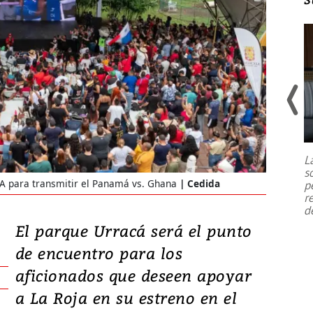
Un fuerte terremoto de magnitud
7,1 se registró este martes 28 de
julio en la prefectura de Kumamoto,
L
al sur de Japón, provocando una
s
emergencia de gran
...
FA para transmitir el Panamá vs. Ghana
Cedida
p
r
d
El parque Urracá será el punto
de encuentro para los
aficionados que deseen apoyar
a La Roja en su estreno en el