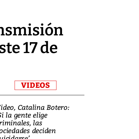
ansmisión
ste 17 de
VIDEOS
ideo, Catalina Botero:
Video: Lula la
Si la gente elige
candidatura 
riminales, las
promesas de i
ociedades deciden
en defensa, ed
uicidarse’
tierras raras