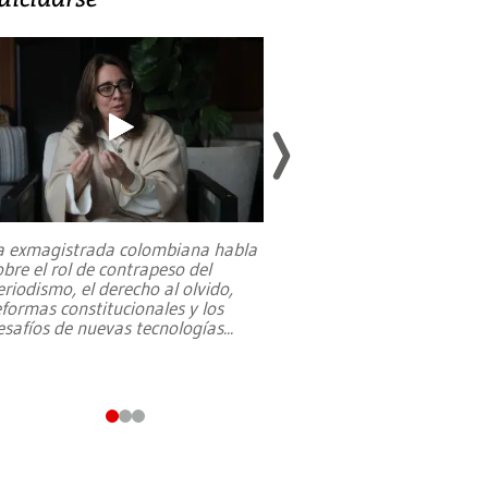
a exmagistrada colombiana habla
Entre recuerdos y es
obre el rol de contrapeso del
referencias hacia sus
eriodismo, el derecho al olvido,
presidente de Brasil,
eformas constitucionales y los
da Silva, oficializó 
esafíos de nuevas tecnologías
...
candidatura
...