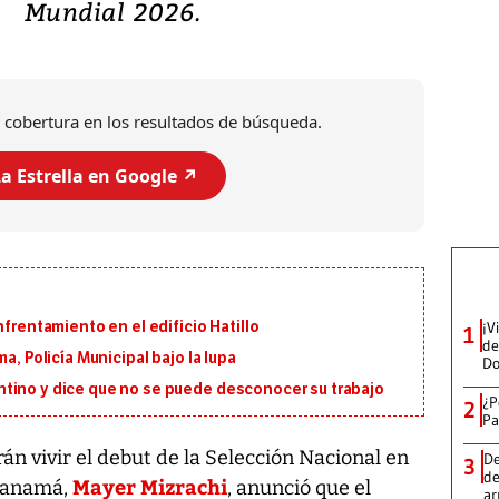
Mundial 2026.
 cobertura en los resultados de búsqueda.
a Estrella en Google ↗️
¡V
nfrentamiento en el edificio Hatillo
1
de
a, Policía Municipal bajo la lupa
D
tino y dice que no se puede desconocer su trabajo
¿P
2
Pa
n vivir el debut de la Selección Nacional en
De
3
de
Mayer Mizrachi
 Panamá,
, anunció que el
a