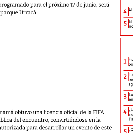
rogramado para el próximo 17 de junio, será
El
4
 parque Urracá.
El
5
no
Fr
1
po
Lo
2
re
ag
Lo
3
en
¿U
4
namá obtuvo una licencia oficial de la FIFA
ri
P
blica del encuentro, convirtiéndose en la
utorizada para desarrollar un evento de este
¿Q
5