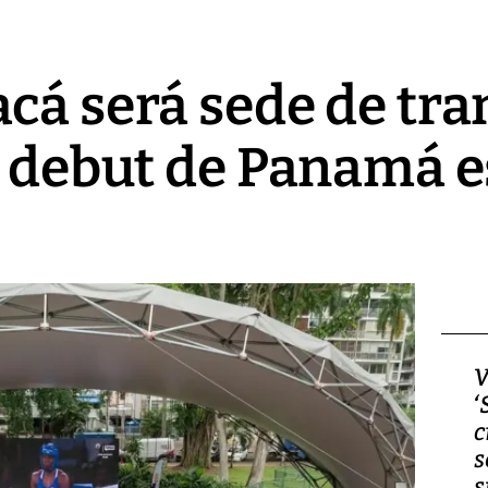
cá será sede de tr
l debut de Panamá e
Video, Japón: Terremoto
V
deja heridos y graves
‘
daños en Kumamoto
c
s
s