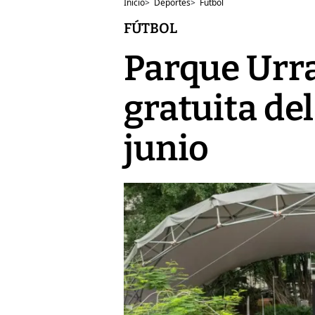
Inicio
>
Deportes
>
Fútbol
FÚTBOL
Parque Urra
gratuita de
junio