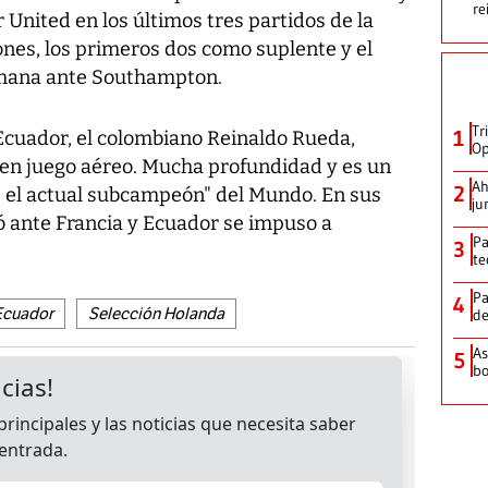
re
 United en los últimos tres partidos de la
es, los primeros dos como suplente y el
semana ante Southampton.
Tr
1
 Ecuador, el colombiano Reinaldo Rueda,
Op
uen juego aéreo. Mucha profundidad y es un
Ah
2
s el actual subcampeón" del Mundo. En sus
ju
ó ante Francia y Ecuador se impuso a
Pa
3
te
Pa
4
Ecuador
Selección Holanda
de
As
5
bo