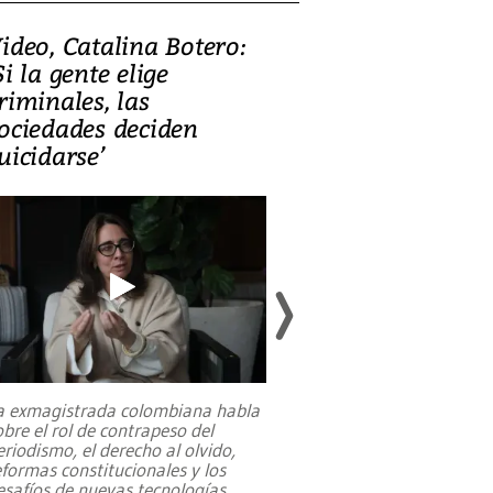
ideo, Catalina Botero:
Video: Lula la
Si la gente elige
candidatura 
riminales, las
promesas de i
ociedades deciden
en defensa, ed
uicidarse’
tierras raras
a exmagistrada colombiana habla
Entre recuerdos y es
obre el rol de contrapeso del
referencias hacia sus
eriodismo, el derecho al olvido,
presidente de Brasil,
eformas constitucionales y los
da Silva, oficializó 
esafíos de nuevas tecnologías
...
candidatura
...