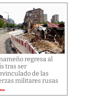
nameño regresa al
ís tras ser
svinculado de las
erzas militares rusas
ONAL