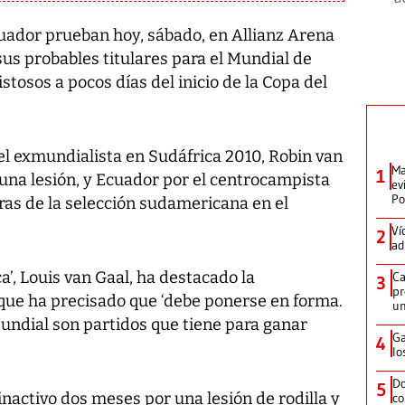
uador prueban hoy, sábado, en Allianz Arena
us probables titulares para el Mundial de
stosos a pocos días del inicio de la Copa del
l exmundialista en Sudáfrica 2010, Robin van
Ma
1
una lesión, y Ecuador por el centrocampista
ev
Po
uras de la selección sudamericana en el
Ví
2
ad
a’, Louis van Gaal, ha destacado la
Ca
3
pr
que ha precisado que ‘debe ponerse en forma.
un
undial son partidos que tiene para ganar
Ga
4
lo
Do
5
inactivo dos meses por una lesión de rodilla y
co