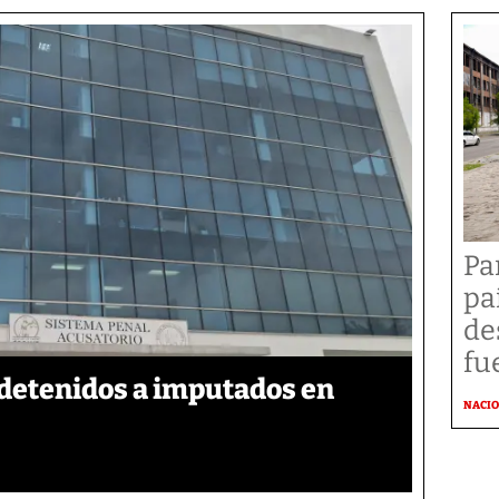
Pa
pa
de
fu
detenidos a imputados en
NACI