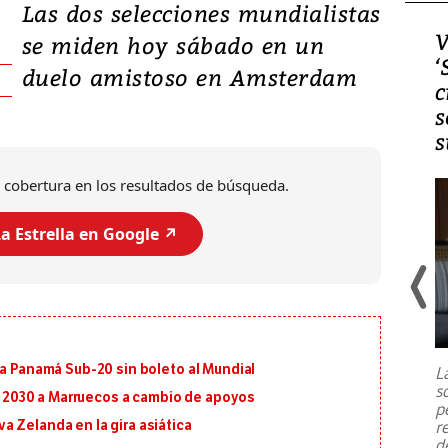
Las dos selecciones mundialistas
Video, Japón: Terremoto
V
se miden hoy sábado en un
deja heridos y graves
‘
duelo amistoso en Amsterdam
daños en Kumamoto
c
s
s
 cobertura en los resultados de búsqueda.
a Estrella en Google ↗️
Un fuerte terremoto de magnitud
7,1 se registró este martes 28 de
julio en la prefectura de Kumamoto,
 a Panamá Sub-20 sin boleto al Mundial
L
al sur de Japón, provocando una
s
emergencia de gran
...
al 2030 a Marruecos a cambio de apoyos
p
r
 Zelanda en la gira asiática
d