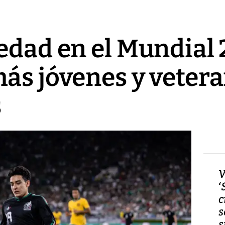
edad en el Mundial 
ás jóvenes y veter
s
Video, Japón: Terremoto
V
deja heridos y graves
‘
daños en Kumamoto
c
s
s