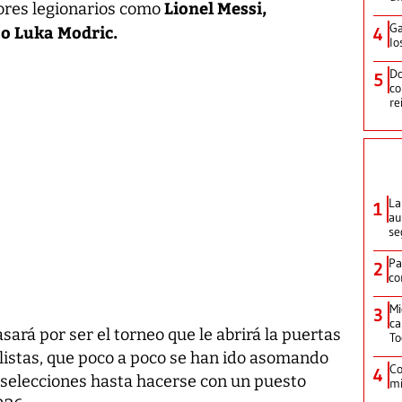
Lionel Messi,
ores legionarios como
Ga
 o Luka Modric.
4
lo
Do
5
co
re
La
1
au
se
Pa
2
co
Mi
3
ca
sará por ser el torneo que le abrirá la puertas
T
listas, que poco a poco se han ido asomando
Co
4
s selecciones hasta hacerse con un puesto
mi