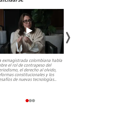
a exmagistrada colombiana habla
Entre recuerdos y es
obre el rol de contrapeso del
referencias hacia sus
eriodismo, el derecho al olvido,
presidente de Brasil,
eformas constitucionales y los
da Silva, oficializó 
esafíos de nuevas tecnologías
...
candidatura
...