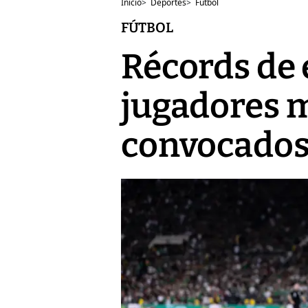
Inicio
>
Deportes
>
Fútbol
FÚTBOL
Récords de 
jugadores m
convocado