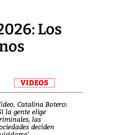
2026: Los
anos
VIDEOS
ideo, Catalina Botero:
Video: Lula la
Si la gente elige
candidatura 
riminales, las
promesas de i
ociedades deciden
en defensa, ed
uicidarse’
tierras raras