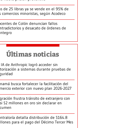
s de 25 libras ya se vende en el 95% de
s comercios minoristas, según Acodeco
centes de Colón denuncian fallos
ntradictorios y desacato de órdenes de
integro
Últimas noticias
 IA de Anthropic logró acceder sin
torización a sistemas durante pruebas de
guridad
namá busca fortalecer la facilitación del
mercio exterior con nuevo plan 2026-2027
gración frustra tránsito de extranjero con
si $2 millones en oro sin declarar en
ocumen
ntraloría detalla distribución de $164.8
llones para el pago del Décimo Tercer Mes