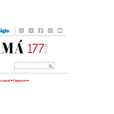
cional
Cepanim