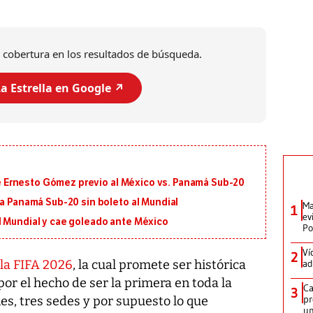
 cobertura en los resultados de búsqueda.
a Estrella en Google ↗️
 de Ernesto Gómez previo al México vs. Panamá Sub-20
 a Panamá Sub-20 sin boleto al Mundial
Ma
1
ev
l Mundial y cae goleado ante México
Po
Ví
2
ad
la FIFA 2026
, la cual promete ser histórica
or el hecho de ser la primera en toda la
Ca
3
pr
nes, tres sedes y por supuesto lo que
un