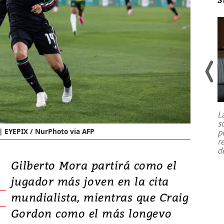
Un fuerte terremoto de magnitud
7,1 se registró este martes 28 de
julio en la prefectura de Kumamoto,
L
al sur de Japón, provocando una
s
emergencia de gran
...
EYEPIX / NurPhoto via AFP
p
r
d
Gilberto Mora partirá como el
jugador más joven en la cita
mundialista, mientras que Craig
Gordon como el más longevo