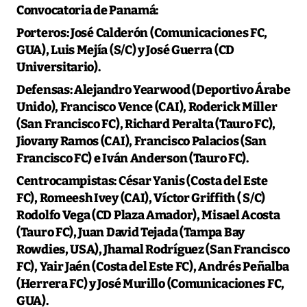
Convocatoria de Panamá:
Porteros:
José Calderón (Comunicaciones FC,
GUA), Luis Mejía (S/C) y José Guerra (CD
Universitario).
Defensas:
Alejandro Yearwood (Deportivo Árabe
Unido), Francisco Vence (CAI), Roderick Miller
(San Francisco FC), Richard Peralta (Tauro FC),
Jiovany Ramos (CAI), Francisco Palacios (San
Francisco FC) e Iván Anderson (Tauro FC).
Centrocampistas:
César Yanis (Costa del Este
FC), Romeesh Ivey (CAI), Víctor Griffith ( S/C)
Rodolfo Vega (CD Plaza Amador), Misael Acosta
(Tauro FC), Juan David Tejada (Tampa Bay
Rowdies, USA), Jhamal Rodríguez (San Francisco
FC), Yair Jaén (Costa del Este FC), Andrés Peñalba
(Herrera FC) y José Murillo (Comunicaciones FC,
GUA).