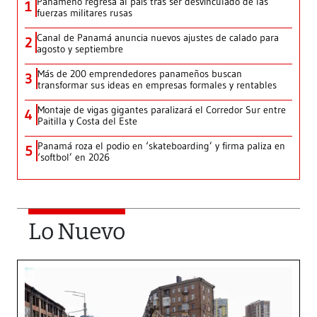
Panameño regresa al país tras ser desvinculado de las
1
fuerzas militares rusas
Canal de Panamá anuncia nuevos ajustes de calado para
2
agosto y septiembre
Más de 200 emprendedores panameños buscan
3
transformar sus ideas en empresas formales y rentables
Montaje de vigas gigantes paralizará el Corredor Sur entre
4
Paitilla y Costa del Este
Panamá roza el podio en ‘skateboarding’ y firma paliza en
5
‘softbol’ en 2026
Lo Nuevo