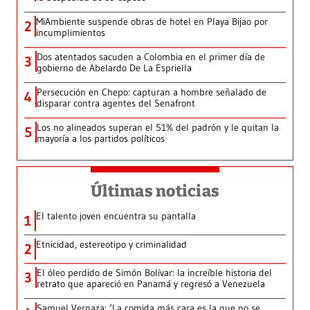
MiAmbiente suspende obras de hotel en Playa Bijao por
2
incumplimientos
Dos atentados sacuden a Colombia en el primer día de
3
gobierno de Abelardo De La Espriella
Persecución en Chepo: capturan a hombre señalado de
4
disparar contra agentes del Senafront
Los no alineados superan el 51% del padrón y le quitan la
5
mayoría a los partidos políticos
Últimas noticias
El talento joven encuentra su pantalla​
1
Etnicidad, estereotipo y criminalidad
2
El óleo perdido de Simón Bolívar: la increíble historia del
3
retrato que apareció en Panamá y regresó a Venezuela
Samuel Vernaza: ‘La comida más cara es la que no se