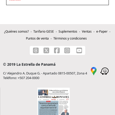
¿Quiénes somos?
Tarifario GESE
Suplementos
Ventas
e-Paper
Puntos de venta
Términos y condiciones
© 2019 La Estrella de Panamá
C/ Alejandro A. Duque G. - Apartado 0815-00507, Zona 4
Teléfono: +507 204-0000