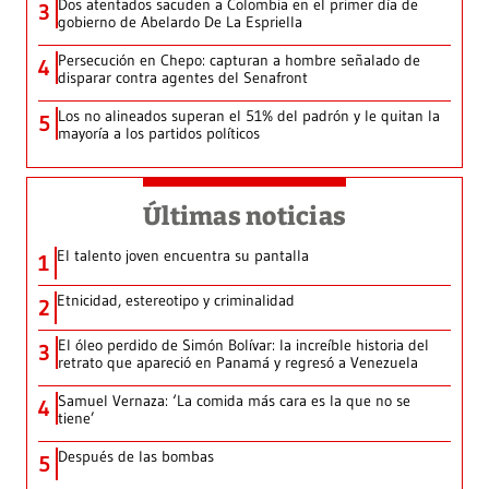
Dos atentados sacuden a Colombia en el primer día de
3
gobierno de Abelardo De La Espriella
Persecución en Chepo: capturan a hombre señalado de
4
disparar contra agentes del Senafront
Los no alineados superan el 51% del padrón y le quitan la
5
mayoría a los partidos políticos
Últimas noticias
El talento joven encuentra su pantalla​
1
Etnicidad, estereotipo y criminalidad
2
El óleo perdido de Simón Bolívar: la increíble historia del
3
retrato que apareció en Panamá y regresó a Venezuela
Samuel Vernaza: ‘La comida más cara es la que no se
4
tiene’
Después de las bombas
5