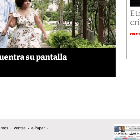
Et
cr
CULT
uentra su pantalla​
ntos
Ventas
e-Paper