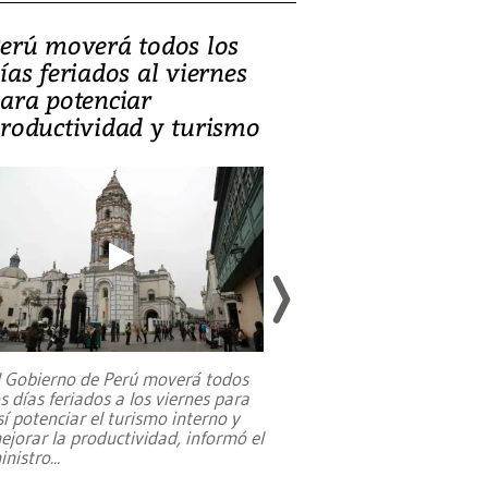
erú moverá todos los
Video, Catalin
ías feriados al viernes
‘Si la gente el
ara potenciar
criminales, la
roductividad y turismo
sociedades de
suicidarse’
l Gobierno de Perú moverá todos
os días feriados a los viernes para
La exmagistrada co
sí potenciar el turismo interno y
sobre el rol de contr
ejorar la productividad, informó el
periodismo, el derech
inistro
...
reformas constitucio
desafíos de nuevas t