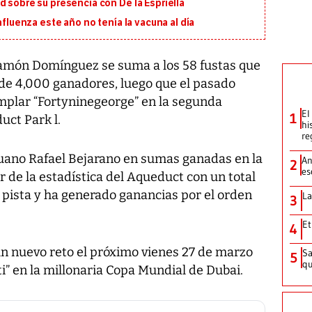
d sobre su presencia con De la Espriella
nfluenza este año no tenía la vacuna al día
amón Domínguez se suma a los 58 fustas que
 de 4,000 ganadores, luego que el pasado
jemplar “Fortyninegeorge” en la segunda
El
1
ct Park l.
hi
re
uano Rafael Bejarano en sumas ganadas en la
An
2
es
r de la estadística del Aqueduct con un total
a pista y ha generado ganancias por el orden
La
3
Et
4
 un nuevo reto el próximo vienes 27 de marzo
Sa
5
qu
i” en la millonaria Copa Mundial de Dubai.