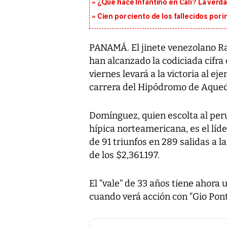
¿Qué hace Infantino en Cali? La verda
Cien por ciento de los fallecidos por i
PANAMÁ. El jinete venezolano R
han alcanzado la codiciada cifra
viernes levará a la victoria al e
carrera del Hipódromo de Aquedu
Domínguez, quien escolta al per
hípica norteamericana, es el líde
de 91 triunfos en 289 salidas a l
de los $2,361.197.
El “vale” de 33 años tiene ahora
cuando verá acción con “Gio Pont