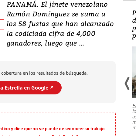
PANAMÁ. El jinete venezolano
Video: Lula lanza su
P
Ramón Domínguez se suma a
candidatura con
d
los 58 fustas que han alcanzado
promesas de inversión
p
la codiciada cifra de 4,000
en defensa, educación y
p
ganadores, luego que ...
tierras raras
 cobertura en los resultados de búsqueda.
a Estrella en Google ↗️
E
l
Entre recuerdos y escuetas
a
referencias hacia sus adversarios, el
m
presidente de Brasil, Luiz Inácio Lula
m
tino y dice que no se puede desconocer su trabajo
da Silva, oficializó este domingo su
candidatura
...