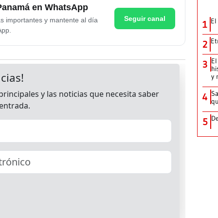
e Panamá en WhatsApp
Seguir canal
as importantes y mantente al día
El
1
App.
Et
2
El
3
hi
y 
Sa
4
qu
De
5