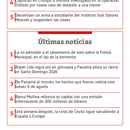
Capturan en Chiriquí a hombre investigado en la Operación
4
Trillizas por nuevo caso de violación a una menor
Decomisan un arma a estudiante del Instituto José Dolores
5
Moscote y suspenden las clases
Últimas noticias
La no admisión y el salvamento de voto sobre la Policía
1
Municipal, en el ojo de la tormenta
Alyiah Lide logra oro en gimnasia y Panamá alista su cierre
2
en Santo Domingo 2026
De Panamá al mundo: los hechos que fueron noticia este
3
jueves 6 de agosto
Banco Multiva refuerza su capital con una emisión
4
internacional de 300 millones de dólares
Una semana después, la crisis de Ceuta sigue sacudiendo a
5
España y Europa