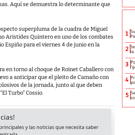
sas. Aquí se demuestra lo determinante que
ospecto superpluma de la cuadra de Miguel
Su
1
ano Aristides Quintero en uno de los combates
P
o Espiño para el viernes 4 de junio en la
Se
2
la
Po
3
‘g
ra en torno al choque de Roinet Caballero con
evo a anticipar que el pleito de Camaño con
Pr
4
po
losivos de la jornada, junto al que deben
El Turbo” Cossio.
Se
5
co