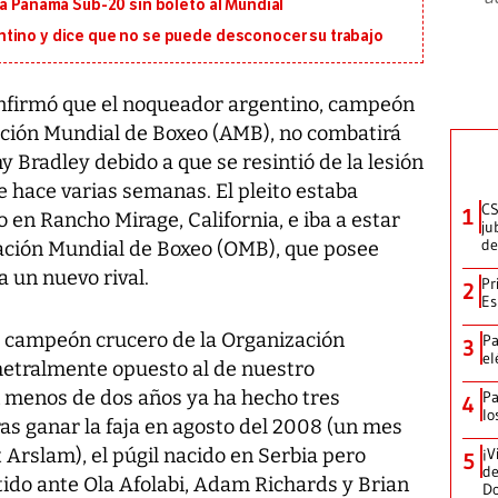
 a Panamá Sub-20 sin boleto al Mundial
tino y dice que no se puede desconocer su trabajo
irmó que el noqueador argentino, campeón
iación Mundial de Boxeo (AMB), no combatirá
 Bradley debido a que se resintió de la lesión
e hace varias semanas. El pleito estaba
CS
1
o en Rancho Mirage, California, e iba a estar
ju
de
zación Mundial de Boxeo (OMB), que posee
a un nuevo rival.
Pr
2
Es
 campeón crucero de la Organización
Pa
3
el
etralmente opuesto al de nuestro
 menos de dos años ya ha hecho tres
Pa
4
lo
ras ganar la faja en agosto del 2008 (un mes
 Arslam), el púgil nacido en Serbia pero
¡V
5
de
do ante Ola Afolabi, Adam Richards y Brian
D