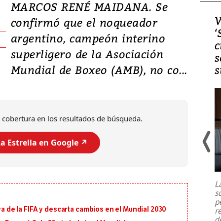
MARCOS RENÉ MAIDANA. Se
Video, Japón: Terremoto
V
confirmó que el noqueador
deja heridos y graves
‘
argentino, campeón interino
daños en Kumamoto
c
superligero de la Asociación
s
Mundial de Boxeo (AMB), no co...
s
 cobertura en los resultados de búsqueda.
a Estrella en Google ↗️
Un fuerte terremoto de magnitud
7,1 se registró este martes 28 de
julio en la prefectura de Kumamoto,
L
al sur de Japón, provocando una
s
emergencia de gran
...
p
va de la FIFA y descarta cambios en el Mundial 2030
r
d