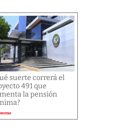
ué suerte correrá el
oyecto 491 que
menta la pensión
nima?
MNISTAS