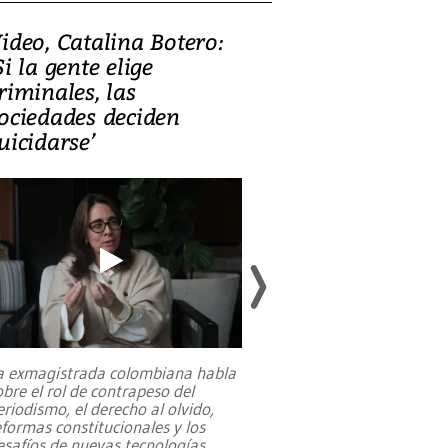
ideo, Catalina Botero:
Video: Lula la
Si la gente elige
candidatura 
riminales, las
promesas de i
ociedades deciden
en defensa, ed
uicidarse’
tierras raras
a exmagistrada colombiana habla
Entre recuerdos y es
obre el rol de contrapeso del
referencias hacia sus
eriodismo, el derecho al olvido,
presidente de Brasil,
eformas constitucionales y los
da Silva, oficializó 
esafíos de nuevas tecnologías
...
candidatura
...