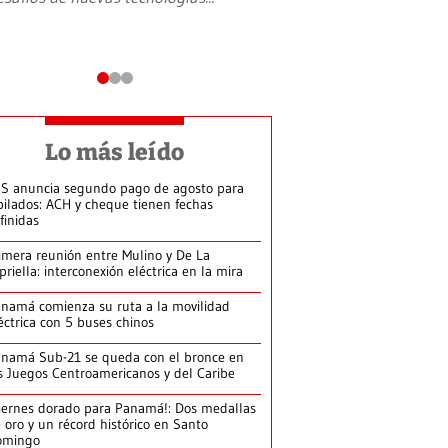
Lo más leído
S anuncia segundo pago de agosto para
bilados: ACH y cheque tienen fechas
finidas
imera reunión entre Mulino y De La
priella: interconexión eléctrica en la mira
namá comienza su ruta a la movilidad
éctrica con 5 buses chinos
namá Sub-21 se queda con el bronce en
s Juegos Centroamericanos y del Caribe
iernes dorado para Panamá!: Dos medallas
 oro y un récord histórico en Santo
omingo