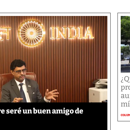
¿Q
pr
au
mí
re seré un buen amigo de
COLU