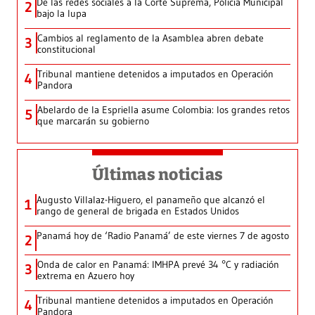
De las redes sociales a la Corte Suprema, Policía Municipal
2
bajo la lupa
Cambios al reglamento de la Asamblea abren debate
3
constitucional
Tribunal mantiene detenidos a imputados en Operación
4
Pandora
Abelardo de la Espriella asume Colombia: los grandes retos
5
que marcarán su gobierno
Últimas noticias
Augusto Villalaz-Higuero, el panameño que alcanzó el
1
rango de general de brigada en Estados Unidos
Panamá hoy de ‘Radio Panamá’ de este viernes 7 de agosto
2
Onda de calor en Panamá: IMHPA prevé 34 °C y radiación
3
extrema en Azuero hoy
Tribunal mantiene detenidos a imputados en Operación
4
Pandora