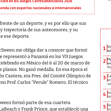
écord en los Juegos Centroamericanos 2026
genda con expertos nacionales e internacionales
frente de un deporte, y es por ello que sus
 trayectoria de sus antecesores, y su
de ese deporte.
Ví
1
 McSween me obliga dar a conocer que formó
ad
ue representó a Panamá en los VII Juegos
Ma
2
celebrado en México del 6 al 20 de marzo de
ev
Po
s planos. No ganó medalla. En esa época el
n Cantera, era Pres. del Comité Olímpico de
Ca
3
pr
mo Prof. Carlos “Perule” Romero. El técnico
un
Ga
4
lo
ween formó parte de esa cuarteta
Do
5
LaBeach y Frank Prince, que estableció una
co