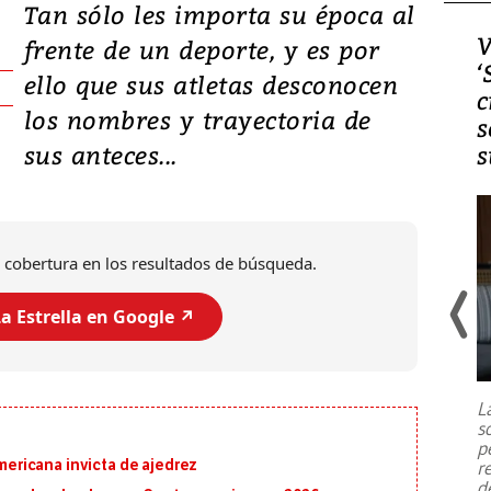
Tan sólo les importa su época al
Video, Japón: Terremoto
V
frente de un deporte, y es por
deja heridos y graves
‘
ello que sus atletas desconocen
daños en Kumamoto
c
los nombres y trayectoria de
s
sus anteces...
s
 cobertura en los resultados de búsqueda.
a Estrella en Google ↗️
Un fuerte terremoto de magnitud
7,1 se registró este martes 28 de
julio en la prefectura de Kumamoto,
L
al sur de Japón, provocando una
s
emergencia de gran
...
p
ricana invicta de ajedrez
r
d