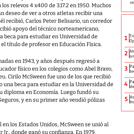
re
 los relevos 4 x400 de 3.17.2 en 1950. Muchos
an deseo de ver a otros atletas recibir una
 recibió, Carlos Peter Belisario, un corredor
ecibió apoyo del técnico norteamericano,
na beca para estudiar en Universidad de
Tr
1
Op
el título de profesor en Educación Física.
Ah
2
ju
adas en 1943, y años después regresó a
Pa
3
ador físico en los colegios como Abel Bravo,
te
u. Cirilo McSween fue uno de los que recibió
Pa
4
vo una beca para estudiar en la Universidad de
de
 su diploma en Economía. Luego fundó su
As
5
eguros, y en su primer año vendió pólizas
bo
al en los Estados Unidos, McSween se unió al
 Jr., donde ganó su confianza. En 1979,