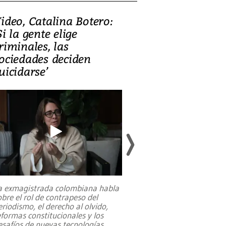
ideo, Catalina Botero:
Video: Lula la
Si la gente elige
candidatura 
riminales, las
promesas de i
ociedades deciden
en defensa, ed
uicidarse’
tierras raras
a exmagistrada colombiana habla
Entre recuerdos y es
obre el rol de contrapeso del
referencias hacia sus
eriodismo, el derecho al olvido,
presidente de Brasil,
eformas constitucionales y los
da Silva, oficializó 
esafíos de nuevas tecnologías
...
candidatura
...