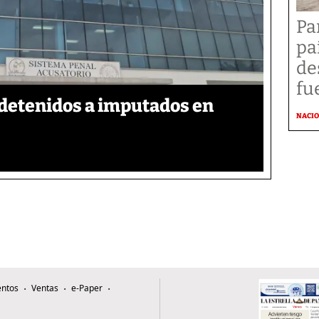
Pa
pa
de
fu
detenidos a imputados en
NACI
ntos
Ventas
e-Paper