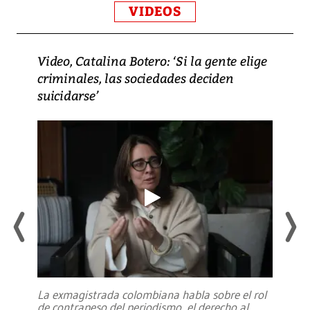
VIDEOS
Video, Catalina Botero: ‘Si la gente elige
criminales, las sociedades deciden
suicidarse’
La exmagistrada colombiana habla sobre el rol
de contrapeso del periodismo, el derecho al