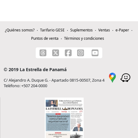
¿Quiénes somos?
Tarifario GESE
Suplementos
Ventas
e-Paper
Puntos de venta
Términos y condiciones
© 2019 La Estrella de Panamá
C/ Alejandro A. Duque G. - Apartado 0815-00507, Zona 4
Teléfono: +507 204-0000