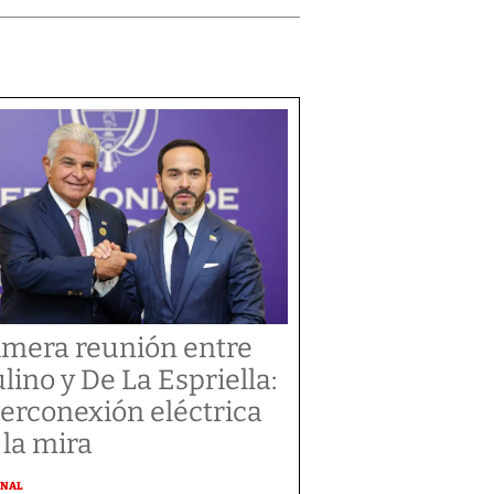
imera reunión entre
lino y De La Espriella:
terconexión eléctrica
 la mira
ONAL