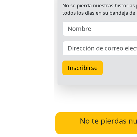
No te pierdas nu