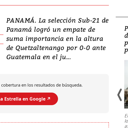
PANAMÁ. La selección Sub-21 de
Video: Lula lanza su
P
Panamá logró un empate de
candidatura con
d
suma importancia en la altura
promesas de inversión
p
de Quetzaltenango por 0-0 ante
en defensa, educación y
p
Guatemala en el ju...
tierras raras
 cobertura en los resultados de búsqueda.
a Estrella en Google ↗️
E
l
Entre recuerdos y escuetas
a
referencias hacia sus adversarios, el