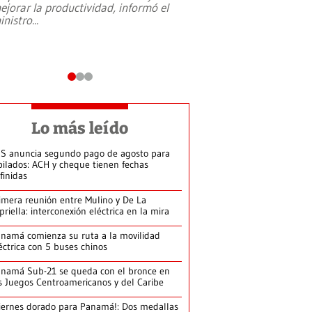
ejorar la productividad, informó el
periodismo, el derech
inistro
...
reformas constitucio
desafíos de nuevas t
Lo más leído
S anuncia segundo pago de agosto para
bilados: ACH y cheque tienen fechas
finidas
imera reunión entre Mulino y De La
priella: interconexión eléctrica en la mira
namá comienza su ruta a la movilidad
éctrica con 5 buses chinos
namá Sub-21 se queda con el bronce en
s Juegos Centroamericanos y del Caribe
iernes dorado para Panamá!: Dos medallas