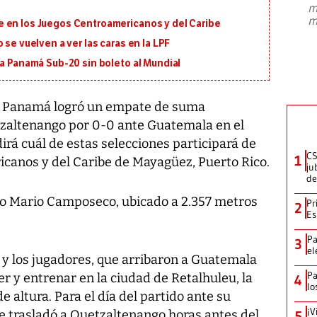
m
presidente de Brasil, Luiz Inácio Lula
m
 en los Juegos Centroamericanos y del Caribe
da Silva, oficializó este domingo su
candidatura
...
 se vuelven a ver las caras en la LPF
 a Panamá Sub-20 sin boleto al Mundial
e Panamá logró un empate de suma
tzaltenango por 0-0 ante Guatemala en el
dirá cuál de estas selecciones participará de
CS
1
canos y del Caribe de Mayagüez, Puerto Rico.
ju
de
dio Mario Camposeco, ubicado a 2.357 metros
Pr
2
Es
Pa
3
el
o y los jugadores, que arribaron a Guatemala
Pa
r y entrenar en la ciudad de Retalhuleu, la
4
lo
 altura. Para el día del partido ante su
¡V
se trasladó a Quetzaltenango horas antes del
5