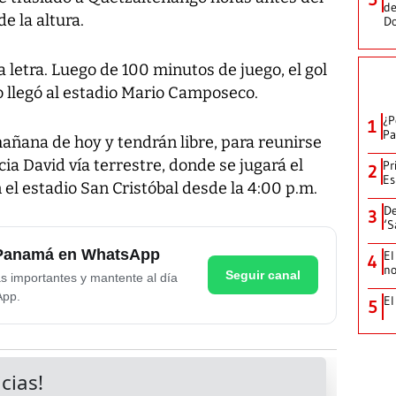
de
e la altura.
D
la letra. Luego de 100 minutos de juego, el gol
no llegó al estadio Mario Camposeco.
¿P
1
Pa
mañana de hoy y tendrán libre, para reunirse
ia David vía terrestre, donde se jugará el
Pr
2
Es
 el estadio San Cristóbal desde la 4:00 p.m.
De
3
‘S
e Panamá en WhatsApp
El
4
no
Seguir canal
as importantes y mantente al día
App.
El
5