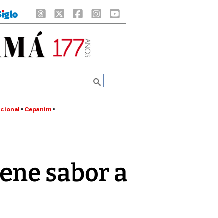
cional
Cepanim
ene sabor a