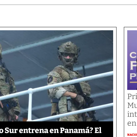
Pr
Mu
in
en
o Sur entrena en Panamá? El
NACI