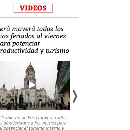
VIDEOS
erú moverá todos los
Video, Catalin
ías feriados al viernes
‘Si la gente el
ara potenciar
criminales, la
roductividad y turismo
sociedades de
suicidarse’
l Gobierno de Perú moverá todos
os días feriados a los viernes para
La exmagistrada co
sí potenciar el turismo interno y
sobre el rol de contr