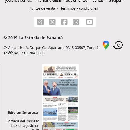
¿Quiénes somos?
Tarifario GESE
Suplementos
Ventas
e-Paper
Puntos de venta
Términos y condiciones
© 2019 La Estrella de Panamá
C/ Alejandro A. Duque G. - Apartado 0815-00507, Zona 4
Teléfono: +507 204-0000
Edición Impresa
Portada del impreso
del 8 de agosto de
2026