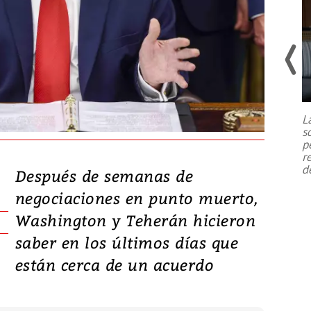
Un fuerte terremoto de magnitud
7,1 se registró este martes 28 de
julio en la prefectura de Kumamoto,
L
al sur de Japón, provocando una
s
emergencia de gran
...
p
r
d
Después de semanas de
negociaciones en punto muerto,
Washington y Teherán hicieron
saber en los últimos días que
están cerca de un acuerdo