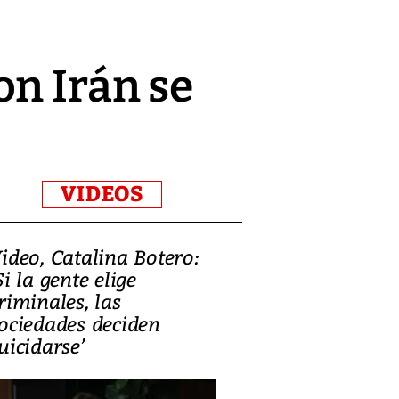
on Irán se
VIDEOS
ideo, Catalina Botero:
Video: Lula la
Si la gente elige
candidatura 
riminales, las
promesas de i
ociedades deciden
en defensa, ed
uicidarse’
tierras raras