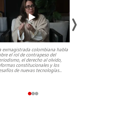
a exmagistrada colombiana habla
Entre recuerdos y es
obre el rol de contrapeso del
referencias hacia sus
eriodismo, el derecho al olvido,
presidente de Brasil,
eformas constitucionales y los
da Silva, oficializó 
esafíos de nuevas tecnologías
...
candidatura
...