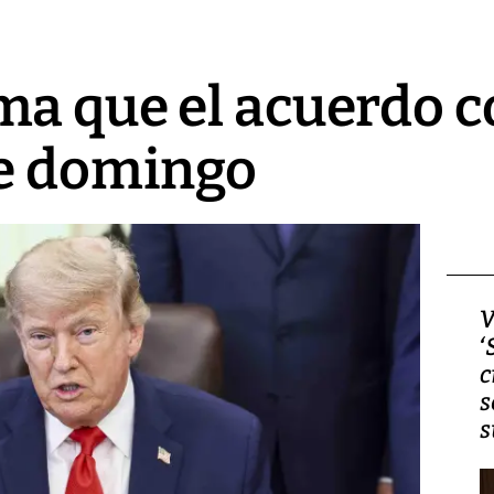
a que el acuerdo c
te domingo
Video, Japón: Terremoto
V
deja heridos y graves
‘
daños en Kumamoto
c
s
s