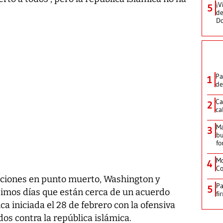
¡V
5
de
D
Pa
1
de
Ca
2
ca
M
3
bu
fo
Mo
4
Co
ciones en punto muerto, Washington y
Pa
5
ltimos días que están cerca de un acuerdo
fi
ca iniciada el 28 de febrero con la ofensiva
dos contra la república islámica.