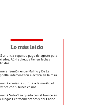
Lo más leído
S anuncia segundo pago de agosto para
bilados: ACH y cheque tienen fechas
finidas
imera reunión entre Mulino y De La
priella: interconexión eléctrica en la mira
namá comienza su ruta a la movilidad
éctrica con 5 buses chinos
namá Sub-21 se queda con el bronce en
s Juegos Centroamericanos y del Caribe