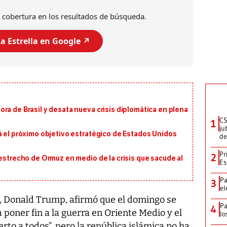
 cobertura en los resultados de búsqueda.
a Estrella en Google ↗️
ra de Brasil y desata nueva crisis diplomática en plena
CS
1
ju
á el próximo objetivo estratégico de Estados Unidos
de
Pr
2
 estrecho de Ormuz en medio de la crisis que sacude al
Es
Pa
3
el
, Donald Trump, afirmó que el domingo se
Pa
4
 poner fin a la guerra en Oriente Medio y el
lo
to a todos”, pero la república islámica no ha