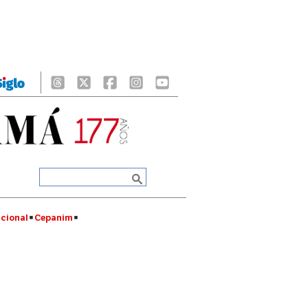
cional
Cepanim