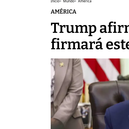
Inicio
>
Mundo
>
América
AMÉRICA
Trump afirm
firmará es