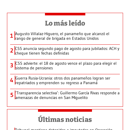
Lo más leído
Augusto Villalaz-Higuero, el panameño que alcanzó el
1
rango de general de brigada en Estados Unidos
CSS anuncia segundo pago de agosto para jubilados: ACH y
2
cheque tienen fechas definidas
CSS advierte: el 18 de agosto vence el plazo para elegir el
3
sistema de pensiones
Guerra Rusia-Ucrania: otros dos panameños logran ser
4
repatriados y emprenden su regreso a Panamá
‘Transparencia selectiva’: Guillermo García Rivas responde a
5
amenazas de denuncias en San Miguelito
Últimas noticias
Tribunal mantiene detenidos a imputados en Operación