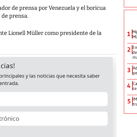
ador de prensa por Venezuela y el boricua
 de prensa.
Mi
nte Lionell Müller como presidente de la
1
ML
Em
2
de
ma
Ad
3
pe
Ca
4
ce
IM
5
tr