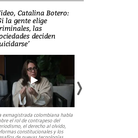
ideo, Catalina Botero:
Video: Lula la
Si la gente elige
candidatura 
riminales, las
promesas de i
ociedades deciden
en defensa, ed
uicidarse’
tierras raras
a exmagistrada colombiana habla
Entre recuerdos y es
obre el rol de contrapeso del
referencias hacia sus
eriodismo, el derecho al olvido,
presidente de Brasil,
eformas constitucionales y los
da Silva, oficializó 
esafíos de nuevas tecnologías
...
candidatura
...