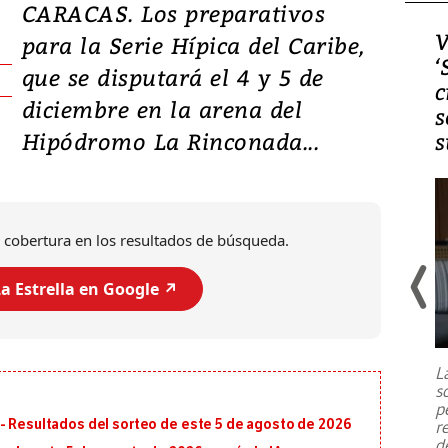
CARACAS. Los preparativos
Video, Japón: Terremoto
V
para la Serie Hípica del Caribe,
deja heridos y graves
‘
que se disputará el 4 y 5 de
daños en Kumamoto
c
diciembre en la arena del
s
Hipódromo La Rinconada...
s
 cobertura en los resultados de búsqueda.
a Estrella en Google ↗️
Un fuerte terremoto de magnitud
7,1 se registró este martes 28 de
julio en la prefectura de Kumamoto,
L
al sur de Japón, provocando una
s
emergencia de gran
...
p
- Resultados del sorteo de este 5 de agosto de 2026
r
d