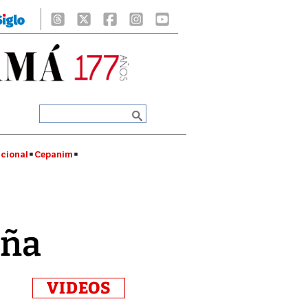
cional
Cepanim
eña
VIDEOS